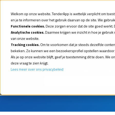
Welkom op onze website. TenderApp is wettelijk verplicht om toest
en je te informeren over het gebruik daarvan op de site. We gebru
Functionele cookies.
Deze zorgen ervoor dat de site goed werkt. 
Analytische cookies.
Daarmee krijgen we inzicht in hoe je gebruik
van onze website.
Tracking cookies.
Om te voorkomen dat je steeds dezelfde content 
bekeken. Zo kunnen we een bezoekersprofiel opstellen waardoor w
Als je op onze website blijft, geef je toestemming dit te doen. We 
deze vraag te zien krijgt.
Hi. Hoe kunnen we je helpe
Lees meer over ons privacybeleid
Er zijn geen suggesties want het zoek