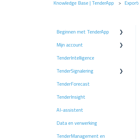
Knowledge Base | TenderApp
Export
Beginnen met TenderApp
Mijn account
Stap 1: Stel je zoekprofiel in
TenderIntelligence
Stap 2: Voeg je collega's toe
Gebruikersbeheer
TenderSignalering
Stap 3: Volg je concurrenten
Inloggen
TenderForecast
Stap 4: Forecasten
Zoekprofielen
TenderInsight
AI-assistent
Data en verwerking
TenderManagement en