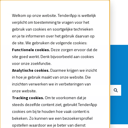
Welkom op onze website. TenderApp is wettelijk
verplicht om toestemming te vragen voor het
gebruik van cookies en soortgelijke technieken
en je te informeren over het gebruik daarvan op
de site. We gebruiken de volgende cookies:
Functionele cookies.
Deze zorgen ervoor dat de
site goed werkt. Denk bijvoorbeeld aan cookies
voor onze zoekfunctie.
Analytische cookies.
Daarmee krijgen we inzicht
Hi. Hoe kunnen we je helpen?
in hoe je gebruik maakt van onze website. Die
inzichten verwerken we in verbeteringen van
onze website.
Tracking cookies.
Om te voorkomen dat je
Er zijn geen suggesties want het zoekveld is leeg.
steeds dezelfde content ziet, gebruikt TenderApp
cookies om bij te houden hoe vaak content is
bekeken. Zo kunnen we een bezoekersprofiel
opstellen waardoor we je beter van dienst