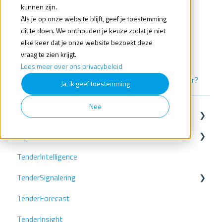
Knowledge Base | TenderApp
Jurisprudentie
kunnen zijn.
Als je op onze website blijft, geef je toestemming
Jurisprudentie
dit te doen. We onthouden je keuze zodat je niet
elke keer dat je onze website bezoekt deze
vraag te zien krijgt.
Wat is jurisprudentie?
Lees meer over ons privacybeleid
Hoe zie ik of er jurisprudentie is bij een bepaalde tender?
Ja, ik geef toestemming
Nee
Beginnen met TenderApp
Mijn account
Stap 1: Stel je zoekprofiel in
TenderIntelligence
Stap 2: Voeg je collega's toe
Gebruikersbeheer
TenderSignalering
Stap 3: Volg je concurrenten
Inloggen
TenderForecast
Stap 4: Forecasten
Zoekprofielen
TenderInsight