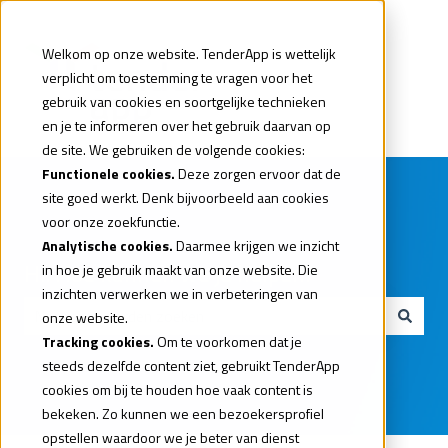
Welkom op onze website. TenderApp is wettelijk
verplicht om toestemming te vragen voor het
gebruik van cookies en soortgelijke technieken
en je te informeren over het gebruik daarvan op
de site. We gebruiken de volgende cookies:
Functionele cookies.
Deze zorgen ervoor dat de
site goed werkt. Denk bijvoorbeeld aan cookies
voor onze zoekfunctie.
Analytische cookies.
Daarmee krijgen we inzicht
Hi. Hoe kunnen we je helpen?
in hoe je gebruik maakt van onze website. Die
inzichten verwerken we in verbeteringen van
onze website.
Tracking cookies.
Om te voorkomen dat je
Er zijn geen suggesties want het zoekveld is leeg.
steeds dezelfde content ziet, gebruikt TenderApp
cookies om bij te houden hoe vaak content is
bekeken. Zo kunnen we een bezoekersprofiel
opstellen waardoor we je beter van dienst