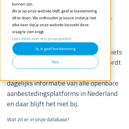
Knowledge Base | TenderApp
Data en verwerking
kunnen zijn.
Als je op onze website blijft, geef je toestemming
Waar haalt TenderApp haar
dit te doen. We onthouden je keuze zodat je niet
elke keer dat je onze website bezoekt deze
informatie vandaan?
vraag te zien krijgt.
Lees meer over ons privacybeleid
Ja, ik geef toestemming
Het kortste antwoord? Overal waar iets
belangrijks over aanbestedingen wordt
Nee
gepubliceerd. TenderApp verzamelt
dagelijks informatie van alle openbare
aanbestedingsplatforms in Nederland
en daar blijft het niet bij.
Wat zit er in onze database?