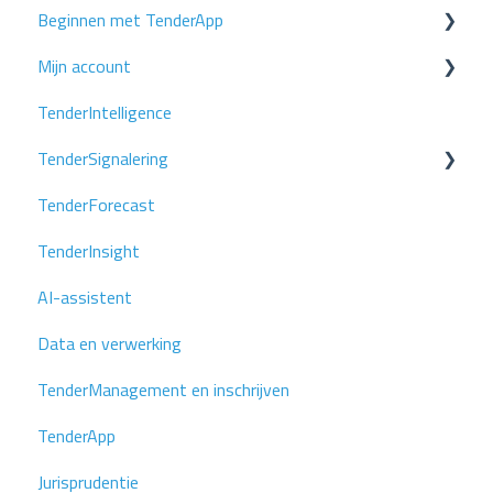
Beginnen met TenderApp
Mijn account
Stap 1: Stel je zoekprofiel in
TenderIntelligence
Stap 2: Voeg je collega's toe
Gebruikersbeheer
TenderSignalering
Stap 3: Volg je concurrenten
Inloggen
TenderForecast
Stap 4: Forecasten
Zoekprofielen
TenderInsight
AI-assistent
Data en verwerking
TenderManagement en inschrijven
TenderApp
Jurisprudentie