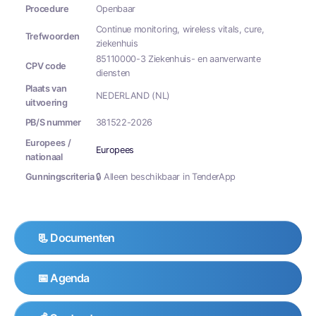
Procedure
Openbaar
Continue monitoring, wireless vitals, cure,
Trefwoorden
ziekenhuis
85110000-3 Ziekenhuis- en aanverwante
CPV code
diensten
Plaats van
NEDERLAND (NL)
uitvoering
PB/S nummer
381522-2026
Europees /
Europees
nationaal
Gunningscriteria
🔒 Alleen beschikbaar in TenderApp
📃 Documenten
📅 Agenda