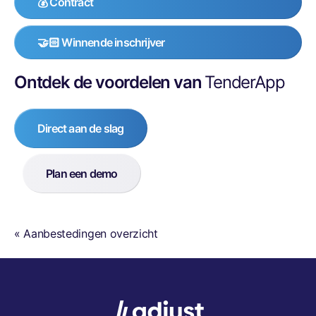
💰 Contract
🤝🏻 Winnende inschrijver
Ontdek de voordelen van
TenderApp
Direct aan de slag
Plan een demo
« Aanbestedingen overzicht