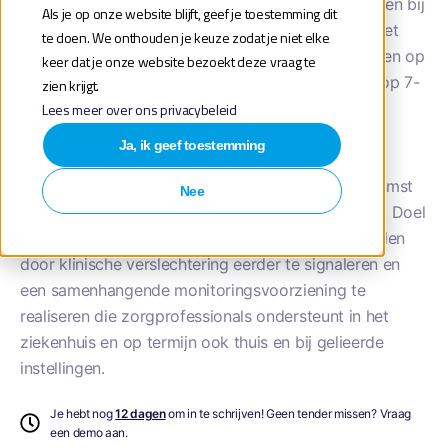
continue meting, trendbewaking en waarschuwingen bij
Als je op onze website blijft, geef je toestemming dit
afwijkende waarden en storingen. De omvang in het
te doen. We onthouden je keuze zodat je niet elke
prijzenblad betreft een startscenario van 44 bedden op
keer dat je onze website bezoekt deze vraag te
1 afdeling, met opschaling naar 280-300 bedden op 7-
zien krijgt.
8 afdelingen en een aparte optie voor 50 virtuele
Lees meer over ons privacybeleid
bedden, plus optionele devices, licenties, locaties,
Ja, ik geef toestemming
thuisconnectiviteit, dashboards, datamigratie en
AI/advanced analytics, binnen een raamovereenkomst
Nee
van 3 jaar met maximaal 2 verlengingen van 1 jaar. Doel
van de aanbesteding is gezondheidswinst te behalen
door klinische verslechtering eerder te signaleren en
een samenhangende monitoringsvoorziening te
realiseren die zorgprofessionals ondersteunt in het
ziekenhuis en op termijn ook thuis en bij gelieerde
instellingen.
Je hebt nog
12 dagen
om in te schrijven! Geen tender missen? Vraag
een demo aan.