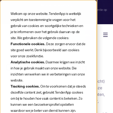
Webinar aankondiging
| Meld je aan voor de release webinar van onze TenderApp Scale licentie op
Welkom op onze website. TenderApp is wettelijk
donderdag 10 september |
verplicht om toestemming te vragen voor het
Reserveer je plek
gebruik van cookies en soortgelijke technieken en
je te informeren over het gebruik daarvan op de
Boek een demo
site. We gebruiken de volgende cookies:
Deze zorgen ervoor dat de
Functionele cookies.
site goed werkt. Denk bijvoorbeeld aan cookies
Home
»
Aanbestedingen 2026
»
Continue monitoring
voor onze zoekfunctie.
Daarmee krijgen we inzicht
Analytische cookies.
Continue Monitoring
in hoe je gebruik maakt van onze website. Die
inzichten verwerken we in verbeteringen van onze
website.
Maastricht UMC+ (Academisch ziekenhuis Maastricht)
Om te voorkomen dat je steeds
Tracking cookies.
besteedt een integrale oplossing aan voor draadloze
dezelfde content ziet, gebruikt TenderApp cookies
continue monitoring van vitale waarden van patiënten,
om bij te houden hoe vaak content is bekeken. Zo
inclusief levering, implementatie, integratie, beheer,
kunnen we een bezoekersprofiel opstellen
support en opleidingen, met functionaliteiten voor
waardoor we je beter van dienst kunnen zijn.