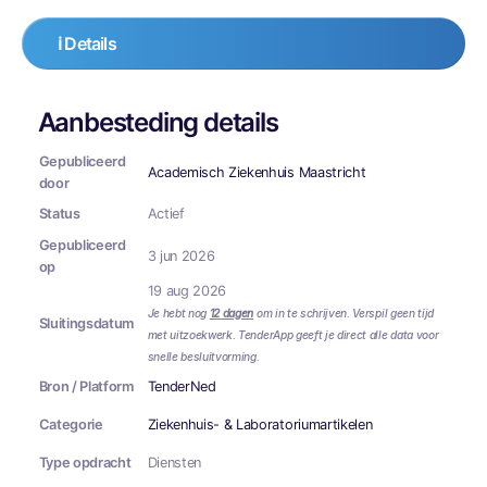
ℹ️ Details
Aanbesteding details
Gepubliceerd
Academisch Ziekenhuis Maastricht
door
Status
Actief
Gepubliceerd
3 jun 2026
op
19 aug 2026
Je hebt nog
12 dagen
om in te schrijven. Verspil geen tijd
Sluitingsdatum
met uitzoekwerk. TenderApp geeft je direct alle data voor
snelle besluitvorming.
Bron / Platform
TenderNed
Categorie
Ziekenhuis- & Laboratoriumartikelen
Type opdracht
Diensten