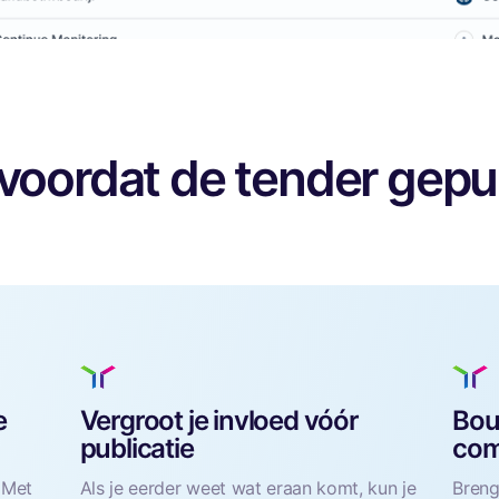
 voordat de tender gep
e
Vergroot je invloed vóór
Bou
publicatie
com
. Met
Als je eerder weet wat eraan komt, kun je
Breng