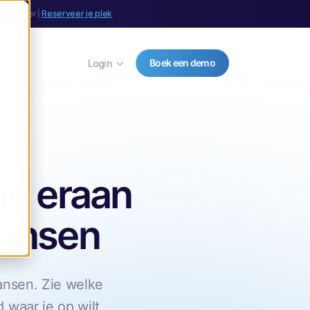
september |
Reserveer je plek
Boek een demo
Login
die eraan
kansen
ansen. Zie welke
 waar je op wilt