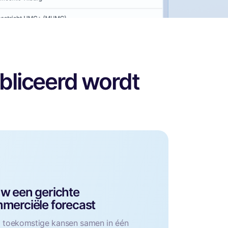
ubliceerd wordt
w een gerichte
merciële forecast
 toekomstige kansen samen in één