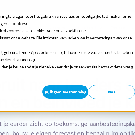
 je aan voor de release webinar van onze TenderApp Scale licentie op donderdag 10 
ng te vragen voor het gebruik van cookies en soortgelijke technieken en je
olgende cookies:
Oplossingen
Tarieven
Bibliotheek
Over ons
k bijvoorbeeld aan cookies voor onze zoekfunctie.
akt van onze website. Die inzichten verwerken we in verbeteringen van onze
t, gebruikt TenderApp cookies om bij te houden hoe vaak content is bekeken.
n dienst kunnen zijn.
Voorspellen
houden je keuze zodat je niet elke keer dat je onze website bezoekt deze vraag
ruit naar tenders 
Ja, ik geef toestemming
Nee
 en beinvloed je 
 je eerder zicht op toekomstige aanbestedingsk
pen, bouw je eigen forecast en bepaal ruim op tijd