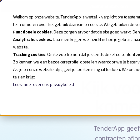
Webinar aankondiging
| Meld
Welkom op onze website. TenderApp is wettelijk verplicht om toestemmi
te informeren over het gebruik daarvan op de site. We gebruiken de v
Product
Functionele cookies.
Deze zorgen ervoor dat de site goed werkt. Den
Analytische cookies.
Daarmee krijgen we inzicht in hoe je gebruik ma
website.
Tracking cookies.
Om te voorkomen dat je steeds dezelfde content zie
Zo kunnen we een bezoekersprofiel opstellen waardoor we je beter va
Als je op onze website blijft, geef je toestemming dit te doen. We ont
te zien krijgt.
Kijk voo
Lees meer over ons privacybeleid
komen
TenderApp geeft
contracten aflo