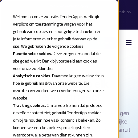
Webinar aankondiging
| Meld je aan voor de release webinar van onze TenderApp Scale licentie op
Welkom op onze website. TenderApp is wettelijk
donderdag 10 september |
verplicht om toestemming te vragen voor het
Reserveer je plek
gebruik van cookies en soortgelijke technieken en
je te informeren over het gebruik daarvan op de
Boek een demo
site. We gebruiken de volgende cookies:
Functionele cookies.
Deze zorgen ervoor dat de
site goed werkt. Denk bijvoorbeeld aan cookies
Bid Management
voor onze zoekfunctie.
Analytische cookies.
Daarmee krijgen we inzicht in
Houd grip op elk
hoe je gebruik maakt van onze website. Die
inzichten verwerken we in verbeteringen van onze
tendertraject
website.
Tracking cookies.
Om te voorkomen dat je steeds
dezelfde content ziet, gebruikt TenderApp cookies
TenderApp helpt je om lopende aanbestedingen
om bij te houden hoe vaak content is bekeken. Zo
overzichtelijk te managen. Werk met duidelijke
kunnen we een bezoekersprofiel opstellen
fases, leg acties vast en bewaak deadlines vanuit
waardoor we je beter van dienst kunnen zijn.