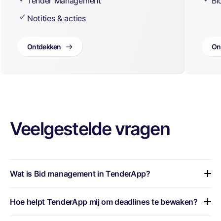
Tender Management
Bi
Notities & acties
Ontdekken
On
Veelgestelde vragen
Wat is Bid management in TenderApp?
Bid management in TenderApp helpt je om
Hoe helpt TenderApp mij om deadlines te bewaken?
lopende aanbestedingen centraal te beheren. Je
houdt overzicht op status, acties, deadlines en