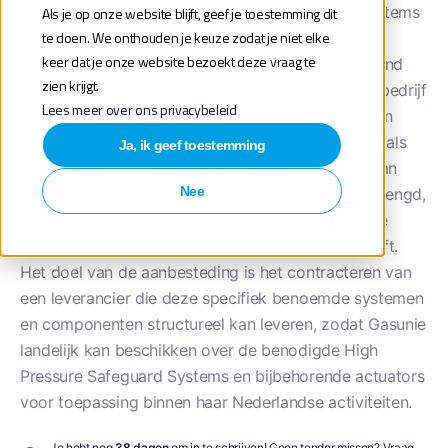
productcategorieën: High Pressure Safeguard Systems
Als je op onze website blijft, geef je toestemming dit
te doen. We onthouden je keuze zodat je niet elke
en actuators voor deze High Pressure Safeguard
keer dat je onze website bezoekt deze vraag te
Systems, bestemd voor leveringen in heel Nederland
zien krijgt.
binnen het werkgebied van Gasunie als overheidsbedrijf
Lees meer over ons privacybeleid
in de gas- en warmtesector. De opdracht heeft een
geraamde waarde van € 2.500.000 en is opgezet als
Ja, ik geef toestemming
een raamovereenkomst met een initiële looptijd van
Nee
acht jaar, die maximaal twee keer kan worden verlengd,
waardoor zij zowel qua contractduur als financiële
omvang een meerjarige strategische inkoop betreft.
Het doel van de aanbesteding is het contracteren van
een leverancier die deze specifiek benoemde systemen
en componenten structureel kan leveren, zodat Gasunie
landelijk kan beschikken over de benodigde High
Pressure Safeguard Systems en bijbehorende actuators
voor toepassing binnen haar Nederlandse activiteiten.
Je hebt nog
38 dagen
om in te schrijven! Geen tender missen? Vraag