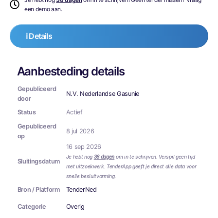
een demo aan.
ℹ️ Details
Aanbesteding details
Gepubliceerd
N.V. Nederlandse Gasunie
door
Status
Actief
Gepubliceerd
8 jul 2026
op
16 sep 2026
Je hebt nog
38 dagen
om in te schrijven. Verspil geen tijd
Sluitingsdatum
met uitzoekwerk. TenderApp geeft je direct alle data voor
snelle besluitvorming.
Bron / Platform
TenderNed
Categorie
Overig