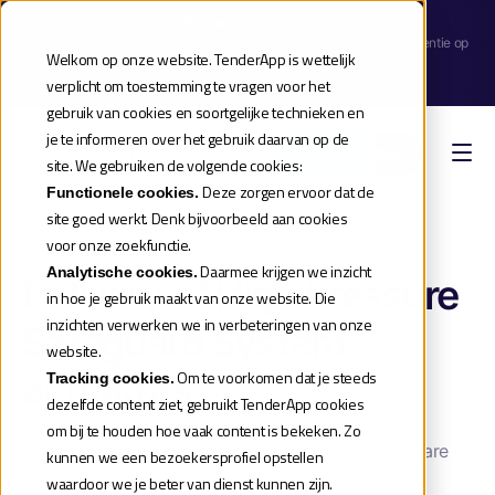
Webinar aankondiging
| Meld je aan voor de release webinar van onze TenderApp Scale licentie op
Welkom op onze website. TenderApp is wettelijk
donderdag 10 september |
verplicht om toestemming te vragen voor het
Reserveer je plek
gebruik van cookies en soortgelijke technieken en
je te informeren over het gebruik daarvan op de
Boek een demo
site. We gebruiken de volgende cookies:
Deze zorgen ervoor dat de
Functionele cookies.
site goed werkt. Denk bijvoorbeeld aan cookies
Home
»
Aanbestedingen 2026
»
Delivery of high pressure safeguard system actuators
voor onze zoekfunctie.
Daarmee krijgen we inzicht
Analytische cookies.
Delivery of High Pressure
in hoe je gebruik maakt van onze website. Die
inzichten verwerken we in verbeteringen van onze
Safeguard System
website.
actuators
Om te voorkomen dat je steeds
Tracking cookies.
dezelfde content ziet, gebruikt TenderApp cookies
om bij te houden hoe vaak content is bekeken. Zo
N.V. Nederlandse Gasunie besteedt via een openbare
kunnen we een bezoekersprofiel opstellen
procedure een leveringsopdracht aan voor twee
waardoor we je beter van dienst kunnen zijn.