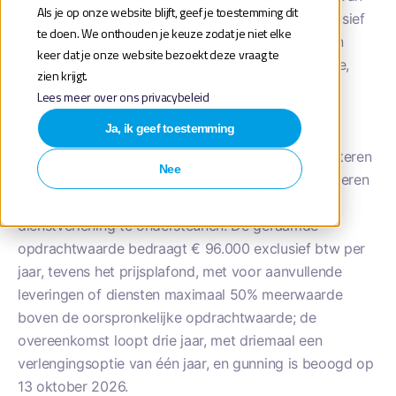
Als je op onze website blijft, geef je toestemming dit
een AI-chatbot voor Studentenreisproduct.nl, inclusief
te doen. We onthouden je keuze zodat je niet elke
migratie van data en kennisbank, koppelingen, een
keer dat je onze website bezoekt deze vraag te
Nederlandstalige chatwidget, testen, documentatie,
zien krijgt.
support en doorontwikkeling. De oplossing moet
Lees meer over ons privacybeleid
jaarlijks 100.000 sessies verwerken en
Ja, ik geef toestemming
gebruikersvragen over het studentenreisproduct
geautomatiseerd beantwoorden, structureren, routeren
Nee
of doorgeleiden, om de digitale klantreis te verbeteren
en toegankelijke, betrouwbare en efficiënte
dienstverlening te ondersteunen. De geraamde
opdrachtwaarde bedraagt € 96.000 exclusief btw per
jaar, tevens het prijsplafond, met voor aanvullende
leveringen of diensten maximaal 50% meerwaarde
boven de oorspronkelijke opdrachtwaarde; de
overeenkomst loopt drie jaar, met driemaal een
verlengingsoptie van één jaar, en gunning is beoogd op
13 oktober 2026.