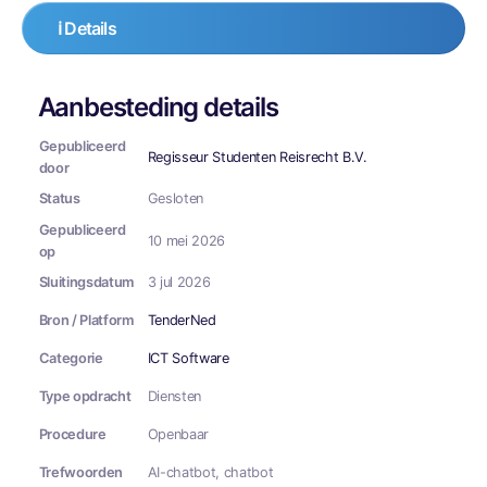
ℹ️ Details
Aanbesteding details
Gepubliceerd
Regisseur Studenten Reisrecht B.V.
door
Status
Gesloten
Gepubliceerd
10 mei 2026
op
Sluitingsdatum
3 jul 2026
Bron / Platform
TenderNed
Categorie
ICT Software
Type opdracht
Diensten
Procedure
Openbaar
Trefwoorden
AI-chatbot, chatbot