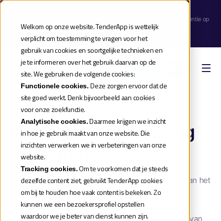
Webinar aankondiging
| Meld je aan voor de release webinar van onze TenderApp Scale licentie op
Welkom op onze website. TenderApp is wettelijk
donderdag 10 september |
verplicht om toestemming te vragen voor het
Reserveer je plek
gebruik van cookies en soortgelijke technieken en
je te informeren over het gebruik daarvan op de
Boek een demo
site. We gebruiken de volgende cookies:
Deze zorgen ervoor dat de
Functionele cookies.
site goed werkt. Denk bijvoorbeeld aan cookies
Home
»
Aanbestedingen 2026
»
Europese aanbesteding ai chatbot
voor onze zoekfunctie.
Daarmee krijgen we inzicht
Analytische cookies.
Europese aanbesteding
in hoe je gebruik maakt van onze website. Die
inzichten verwerken we in verbeteringen van onze
AI-chatbot
website.
Om te voorkomen dat je steeds
Tracking cookies.
Regisseur Studenten Reisrecht (RSR), beheerder van het
dezelfde content ziet, gebruikt TenderApp cookies
om bij te houden hoe vaak content is bekeken. Zo
studentenreisproduct, besteedt via een Europese
kunnen we een bezoekersprofiel opstellen
openbare procedure één opdracht aan voor het
waardoor we je beter van dienst kunnen zijn.
leveren, implementeren, beheren en onderhouden van