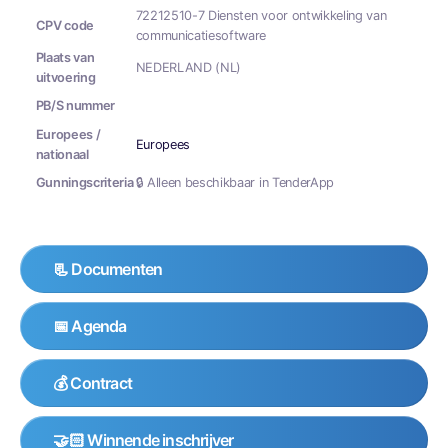
72212510-7 Diensten voor ontwikkeling van
CPV code
communicatiesoftware
Plaats van
NEDERLAND (NL)
uitvoering
PB/S nummer
Europees /
Europees
nationaal
Gunningscriteria
🔒 Alleen beschikbaar in TenderApp
📃 Documenten
📅 Agenda
💰 Contract
🤝🏻 Winnende inschrijver