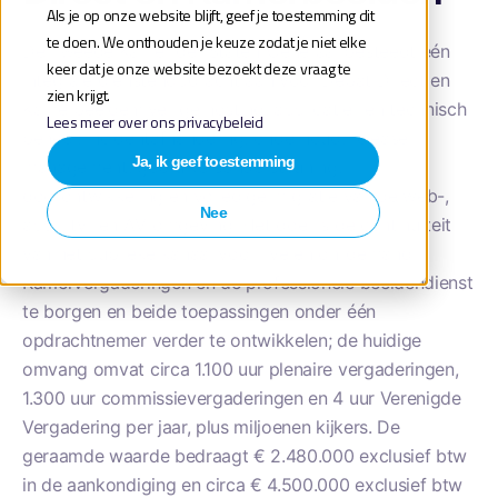
Als je op onze website blijft, geef je toestemming dit
te doen. We onthouden je keuze zodat je niet elke
De Tweede Kamer der Staten-Generaal besteedt één
keer dat je onze website bezoekt deze vraag te
integrale dienstenopdracht aan voor Debat Direct en
zien krijgt.
Kamerbeelden: veilige hosting, applicatie- en technisch
Lees meer over ons privacybeleid
beheer, incidentafhandeling, onderhoud, release
Ja, ik geef toestemming
management, gebruikersondersteuning,
doorontwikkeling en volledige migratie van de web-,
Nee
app-, tv- en AV-omgeving. Het doel is de continuïteit
van het publieke kanaal voor live en on-demand
Kamervergaderingen en de professionele beeldendienst
te borgen en beide toepassingen onder één
opdrachtnemer verder te ontwikkelen; de huidige
omvang omvat circa 1.100 uur plenaire vergaderingen,
1.300 uur commissievergaderingen en 4 uur Verenigde
Vergadering per jaar, plus miljoenen kijkers. De
geraamde waarde bedraagt € 2.480.000 exclusief btw
in de aankondiging en circa € 4.500.000 exclusief btw