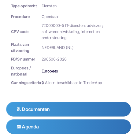
Type opdracht
Diensten
Procedure
Openbaar
72000000-5 IT-diensten: adviezen,
CPV code
softwareontwikkeling, internet en
ondersteuning
Plaats van
NEDERLAND (NL)
uitvoering
PB/S nummer
298506-2026
Europees /
Europees
nationaal
Gunningscriteria
🔒 Alleen beschikbaar in TenderApp
📃 Documenten
📅 Agenda