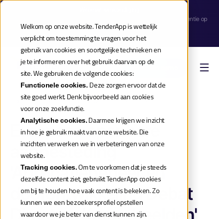
Webinar aankondiging
| Meld je aan voor de release webinar van onze TenderApp Scale licentie op
Welkom op onze website. TenderApp is wettelijk
donderdag 10 september |
verplicht om toestemming te vragen voor het
Reserveer je plek
gebruik van cookies en soortgelijke technieken en
je te informeren over het gebruik daarvan op de
Boek een demo
site. We gebruiken de volgende cookies:
Deze zorgen ervoor dat de
Functionele cookies.
site goed werkt. Denk bijvoorbeeld aan cookies
Home
»
Aanbestedingen 2026
»
Europese openbare aanbesteding applicatiebeheer en doorontwikkeling debat direct en kamerbeelden
voor onze zoekfunctie.
Daarmee krijgen we inzicht
Analytische cookies.
Europese openbare
in hoe je gebruik maakt van onze website. Die
inzichten verwerken we in verbeteringen van onze
aanbesteding
website.
'Applicatiebeheer en
Om te voorkomen dat je steeds
Tracking cookies.
dezelfde content ziet, gebruikt TenderApp cookies
doorontwikkeling Debat
om bij te houden hoe vaak content is bekeken. Zo
kunnen we een bezoekersprofiel opstellen
Direct en Kamerbeelden'
waardoor we je beter van dienst kunnen zijn.