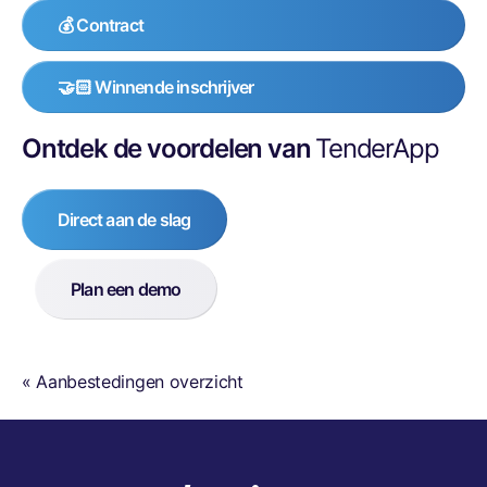
💰 Contract
🤝🏻 Winnende inschrijver
Ontdek de voordelen van
TenderApp
Direct aan de slag
Plan een demo
« Aanbestedingen overzicht