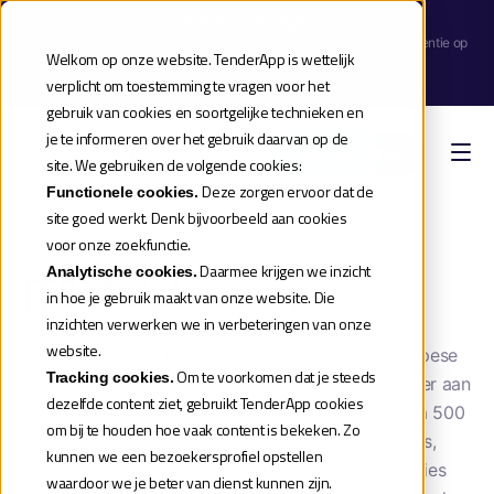
Webinar aankondiging
| Meld je aan voor de release webinar van onze TenderApp Scale licentie op
Welkom op onze website. TenderApp is wettelijk
donderdag 10 september |
verplicht om toestemming te vragen voor het
Reserveer je plek
gebruik van cookies en soortgelijke technieken en
je te informeren over het gebruik daarvan op de
Boek een demo
site. We gebruiken de volgende cookies:
Deze zorgen ervoor dat de
Functionele cookies.
site goed werkt. Denk bijvoorbeeld aan cookies
Home
»
Aanbestedingen 2026
»
Itsm oplossing
voor onze zoekfunctie.
Daarmee krijgen we inzicht
Analytische cookies.
ITSM Oplossing
in hoe je gebruik maakt van onze website. Die
inzichten verwerken we in verbeteringen van onze
website.
Werkorganisatie HLTsamen besteedt via een Europese
Om te voorkomen dat je steeds
Tracking cookies.
procedure de levering, implementatie en het beheer aan
dezelfde content ziet, gebruikt TenderApp cookies
van één volledige SaaS-ITSM-oplossing voor circa 500
om bij te houden hoe vaak content is bekeken. Zo
eindgebruikers en ongeveer 60 ITSM-behandelaars,
kunnen we een bezoekersprofiel opstellen
inclusief inrichting, migratie van TOPdesk, integraties
waardoor we je beter van dienst kunnen zijn.