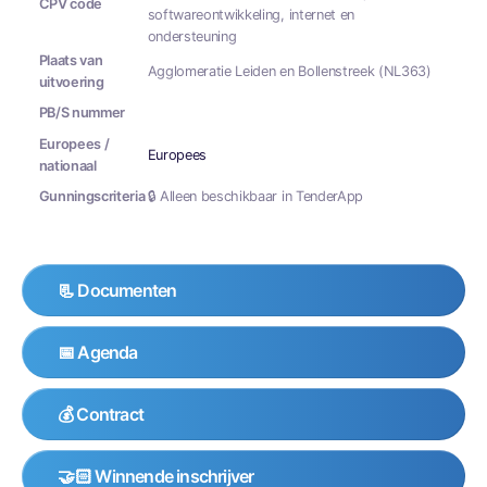
CPV code
softwareontwikkeling, internet en
ondersteuning
Plaats van
Agglomeratie Leiden en Bollenstreek (NL363)
uitvoering
PB/S nummer
Europees /
Europees
nationaal
Gunningscriteria
🔒 Alleen beschikbaar in TenderApp
📃 Documenten
📅 Agenda
💰 Contract
🤝🏻 Winnende inschrijver