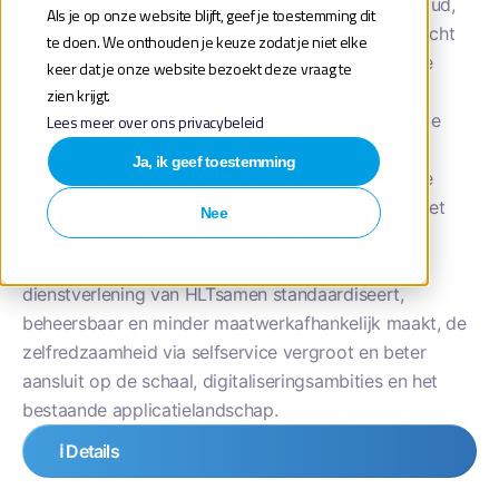
met Microsoft 365, rapportages, hosting, onderhoud,
Als je op onze website blijft, geef je toestemming dit
updates, training en adoptiebegeleiding. De opdracht
te doen. We onthouden je keuze zodat je niet elke
betreft een meerjarige SaaS-dienst met een initiële
keer dat je onze website bezoekt deze vraag te
contractduur van vier jaar en tweemaal een
zien krijgt.
verlengingsmogelijkheid van twee jaar, waarmee de
Lees meer over ons privacybeleid
financiële omvang samenhangt met licenties,
Ja, ik geef toestemming
implementatie, beheer en doorontwikkeling van de
oplossing gedurende maximaal acht jaar. Doel is het
Nee
selecteren van een toekomstbestendige, op ITIL-
principes gebaseerde ITSM-oplossing die de ICT-
dienstverlening van HLTsamen standaardiseert,
beheersbaar en minder maatwerkafhankelijk maakt, de
zelfredzaamheid via selfservice vergroot en beter
aansluit op de schaal, digitaliseringsambities en het
bestaande applicatielandschap.
ℹ️ Details