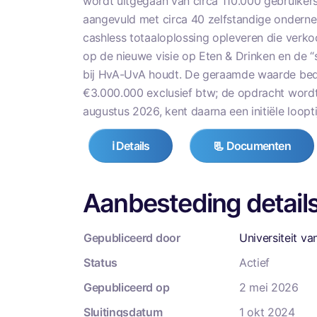
wordt uitgegaan van circa 110.000 gebruiker
aangevuld met circa 40 zelfstandige onderne
cashless totaaloplossing opleveren die verko
op de nieuwe visie op Eten & Drinken en de 
bij HvA-UvA houdt. De geraamde waarde bedr
€3.000.000 exclusief btw; de opdracht wordt
augustus 2026, kent daarna een initiële loopti
ℹ️ Details
📃 Documenten
Aanbesteding detail
Gepubliceerd door
Universiteit v
Status
Actief
Gepubliceerd op
2 mei 2026
Sluitingsdatum
1 okt 2024