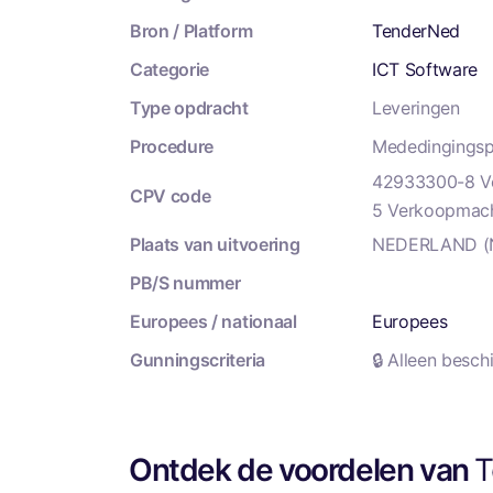
Bron / Platform
TenderNed
Categorie
ICT Software
Type opdracht
Leveringen
Procedure
Mededingingsp
42933300-8 Ve
CPV code
5 Verkoopmac
Plaats van uitvoering
NEDERLAND (
PB/S nummer
Europees / nationaal
Europees
Gunningscriteria
🔒 Alleen besc
Ontdek de voordelen van
T