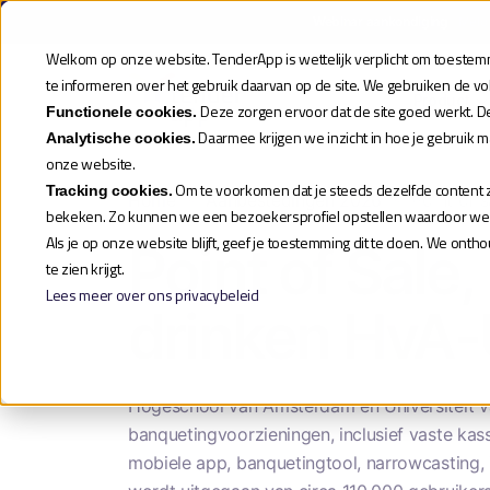
Webinar aankondiging
| Meld
Welkom op onze website. TenderApp is wettelijk verplicht om toestemmi
te informeren over het gebruik daarvan op de site. We gebruiken de v
Product
Deze zorgen ervoor dat de site goed werkt. D
Functionele cookies.
Daarmee krijgen we inzicht in hoe je gebruik 
Analytische cookies.
onze website.
Om te voorkomen dat je steeds dezelfde content zi
Tracking cookies.
Home
»
Aanbestedingen 2026
»
Point of 
bekeken. Zo kunnen we een bezoekersprofiel opstellen waardoor we je
Als je op onze website blijft, geef je toestemming dit te doen. We ont
Point of Sale
te zien krijgt.
Lees meer over ons privacybeleid
drinken HvA
Hogeschool van Amsterdam en Universiteit v
banquetingvoorzieningen, inclusief vaste kas
mobiele app, banquetingtool, narrowcasting, 