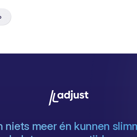
o
 niets meer én kunnen slim