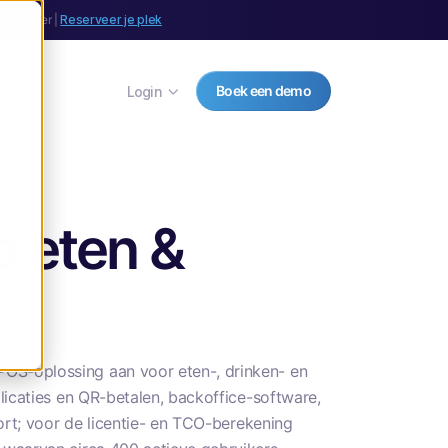
september |
Reserveer je plek
Boek een demo
Login
p eten &
OS-oplossing aan voor eten-, drinken- en
licaties en QR-betalen, backoffice-software,
ort; voor de licentie- en TCO-berekening