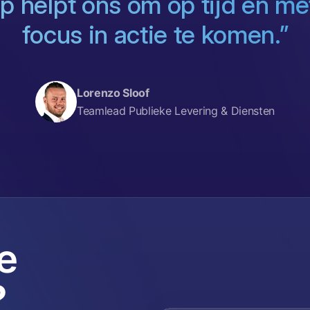
 helpt ons om op tijd en met
focus in actie te komen.”
Lorenzo Sloof
Teamlead Publieke Levering & Diensten
e
?