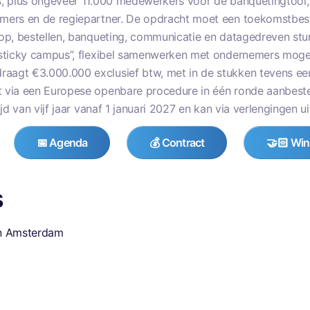
s, plus ongeveer 11.000 medewerkers voor de banquetingtool,
mers en de regiepartner. De opdracht moet een toekomstbest
op, bestellen, banqueting, communicatie en datagedreven sturi
“sticky campus”, flexibel samenwerken met ondernemers mogel
aagt €3.000.000 exclusief btw, met in de stukken tevens ee
 via een Europese openbare procedure in één ronde aanbeste
jd van vijf jaar vanaf 1 januari 2027 en kan via verlengingen ui
📅 Agenda
💰 Contract
🤝🏻 Win
s
an Amsterdam