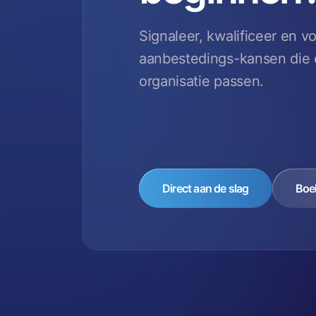
Signaleer, kwalificeer en v
aanbestedings-kansen die é
organisatie passen.
Direct aan de slag
Boe