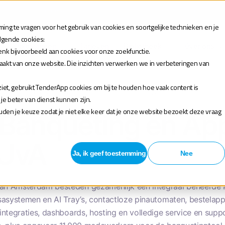
 je aan voor de release webinar van onze TenderApp Scale licentie op donderdag 10 
ng te vragen voor het gebruik van cookies en soortgelijke technieken en je
olgende cookies:
Oplossingen
Tarieven
Bibliotheek
Over ons
enk bijvoorbeeld aan cookies voor onze zoekfunctie.
maakt van onze website. Die inzichten verwerken we in verbeteringen van
et, gebruikt TenderApp cookies om bij te houden hoe vaak content is
sale banqueting en app eten drinken hva uva
 beter van dienst kunnen zijn.
houden je keuze zodat je niet elke keer dat je onze website bezoekt deze vraag
, Banqueting en Ap
-UvA
Ja, ik geef toestemming
Nee
an Amsterdam besteden gezamenlijk één integraal beheerde P
sasystemen en AI Tray’s, contactloze pinautomaten, bestelapp
integraties, dashboards, hosting en volledige service en supp