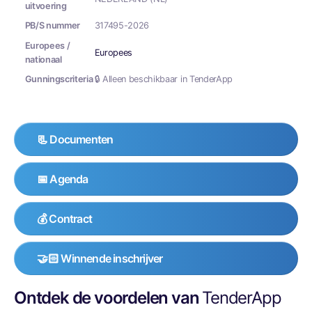
uitvoering
PB/S nummer
317495-2026
Europees /
Europees
nationaal
Gunningscriteria
🔒 Alleen beschikbaar in TenderApp
📃 Documenten
📅 Agenda
💰 Contract
🤝🏻 Winnende inschrijver
Ontdek de voordelen van
TenderApp