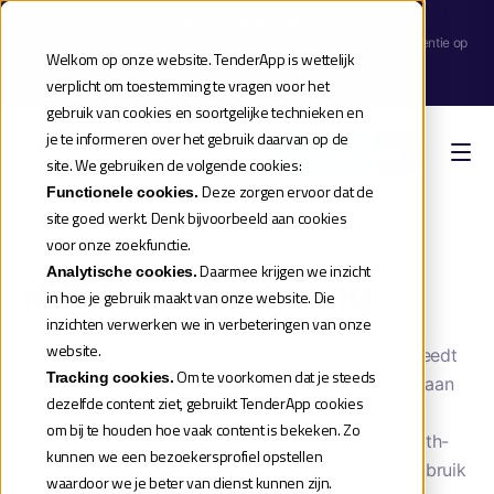
Webinar aankondiging
| Meld je aan voor de release webinar van onze TenderApp Scale licentie op
Welkom op onze website. TenderApp is wettelijk
donderdag 10 september |
verplicht om toestemming te vragen voor het
Reserveer je plek
gebruik van cookies en soortgelijke technieken en
je te informeren over het gebruik daarvan op de
Boek een demo
site. We gebruiken de volgende cookies:
Deze zorgen ervoor dat de
Functionele cookies.
site goed werkt. Denk bijvoorbeeld aan cookies
Home
»
Aanbestedingen 2026
»
Rpa dienstverlening
voor onze zoekfunctie.
Daarmee krijgen we inzicht
Analytische cookies.
RPA Dienstverlening
in hoe je gebruik maakt van onze website. Die
inzichten verwerken we in verbeteringen van onze
website.
Belastingsamenwerking West-Brabant (BWB) besteedt
Om te voorkomen dat je steeds
Tracking cookies.
één raamovereenkomst voor RPA-dienstverlening aan
dezelfde content ziet, gebruikt TenderApp cookies
voor het beheren, onderhouden, verbeteren en
om bij te houden hoe vaak content is bekeken. Zo
ontwikkelen van robotprocessen binnen haar UiPath-
kunnen we een bezoekersprofiel opstellen
omgeving; momenteel zijn 8 robotprocessen in gebruik
waardoor we je beter van dienst kunnen zijn.