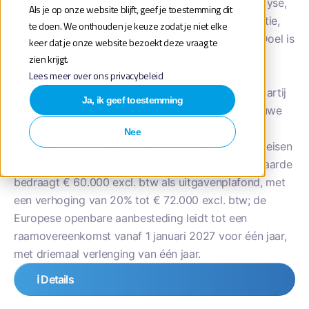
en de opdracht omvat beheer en fixes, procesanalyse,
Als je op onze website blijft, geef je toestemming dit
ontwerp, bouw, testen, implementatie, documentatie,
te doen. We onthouden je keuze zodat je niet elke
monitoring en integraties met externe systemen. Doel is
keer dat je onze website bezoekt deze vraag te
BWB, die voor gemeenten en het waterschap
zien krijgt.
belastingen heft en int en WOZ-, BAG- en
Lees meer over ons privacybeleid
bezwaarprocessen uitvoert, te voorzien van een partij
Ja, ik geef toestemming
die zelfstandig het RPA-landschap beheert en nieuwe
automatiseringen realiseert conform UiPath-best
Nee
practices, REFramework, herbruikbare libraries en eisen
rond security en privacy. De maximale opdrachtwaarde
bedraagt € 60.000 excl. btw als uitgavenplafond, met
een verhoging van 20% tot € 72.000 excl. btw; de
Europese openbare aanbesteding leidt tot een
raamovereenkomst vanaf 1 januari 2027 voor één jaar,
met driemaal verlenging van één jaar.
ℹ️ Details