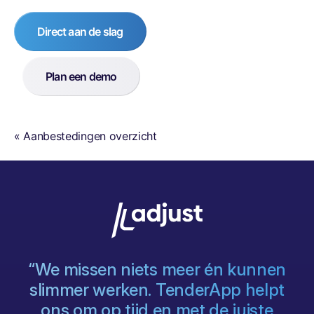
Direct aan de slag
Plan een demo
« Aanbestedingen overzicht
g
“We missen niets meer én kunnen
s
slimmer werken. TenderApp helpt
ons om op tijd en met de juiste