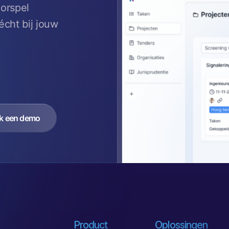
oorspel
cht bij jouw
k een demo
Product
Oplossingen