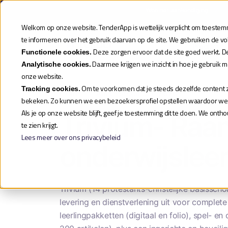
Webinar aankondiging
| Meld
Welkom op onze website. TenderApp is wettelijk verplicht om toestemmi
te informeren over het gebruik daarvan op de site. We gebruiken de v
Product
Deze zorgen ervoor dat de site goed werkt. D
Functionele cookies.
Daarmee krijgen we inzicht in hoe je gebruik 
Analytische cookies.
onze website.
Om te voorkomen dat je steeds dezelfde content zi
Tracking cookies.
Home
»
Aanbestedingen 2026
»
Trivium r
bekeken. Zo kunnen we een bezoekersprofiel opstellen waardoor we je
Als je op onze website blijft, geef je toestemming dit te doen. We ont
Trivium- Ra
te zien krijgt.
Lees meer over ons privacybeleid
onderwijslee
Trivium (14 protestants-christelijke basissc
levering en dienstverlening uit voor complet
leerlingpakketten (digitaal en folio), spel- 