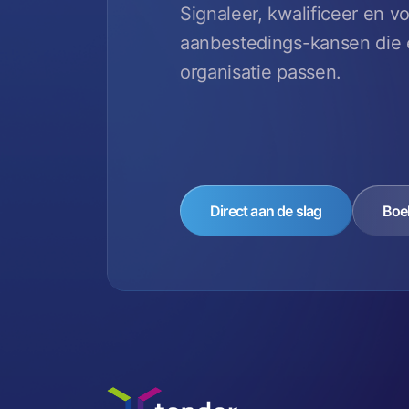
Signaleer, kwalificeer en v
aanbestedings-kansen die é
organisatie passen.
Direct aan de slag
Boe