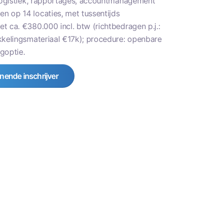
 logistiek, rapportages, accountmanagement
n op 14 locaties, met tussentijds
 ca. €380.000 incl. btw (richtbedragen p.j.:
kkelingsmateriaal €17k); procedure: openbare
goptie.
nende inschrijver