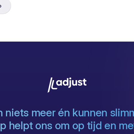
o
 niets meer én kunnen slim
 helpt ons om op tijd en met