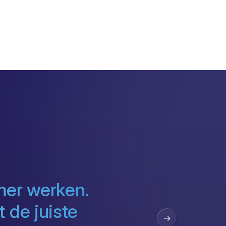
mer werken.
 de juiste