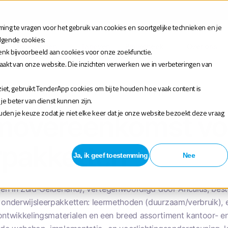
 je aan voor de release webinar van onze TenderApp Scale licentie op donderdag 10 
ng te vragen voor het gebruik van cookies en soortgelijke technieken en je
olgende cookies:
Oplossingen
Tarieven
Bibliotheek
Over ons
enk bijvoorbeeld aan cookies voor onze zoekfunctie.
maakt van onze website. Die inzichten verwerken we in verbeteringen van
et, gebruikt TenderApp cookies om bij te houden hoe vaak content is
aamovereenkomst voor onderwijsleerpakketten
 beter van dienst kunnen zijn.
houden je keuze zodat je niet elke keer dat je onze website bezoekt deze vraag
amovereenkomst vo
rpakketten
Ja, ik geef toestemming
Nee
holen in Zuid‑Gelderland), vertegenwoordigd door Anculus, be
e onderwijsleerpakketten: leermethoden (duurzaam/verbruik), e
en ontwikkelingsmaterialen en een breed assortiment kantoor- e