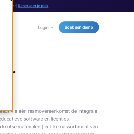
september |
Reserveer je plek
Boek een demo
Login
or
steedt via één raamovereenkomst de integrale
ducatieve software en licenties,
n knutselmaterialen (incl. kernassortiment van