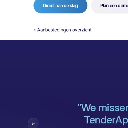
Direct aan de slag
Plan een dem
« Aanbestedingen overzicht
“We missen
TenderApp