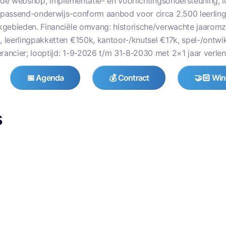
ligde webshop, implementatie- en voorlichtingsondersteuning,
passend-onderwijs-conform aanbod voor circa 2.500 leerlinge
kgebieden. Financiële omvang: historische/verwachte jaaromzet
 leerlingpakketten €150k, kantoor-/knutsel €17k, spel-/ontwi
ancier; looptijd: 1-9-2026 t/m 31-8-2030 met 2×1 jaar verlen
📅 Agenda
💰 Contract
🤝🏻 Win
s