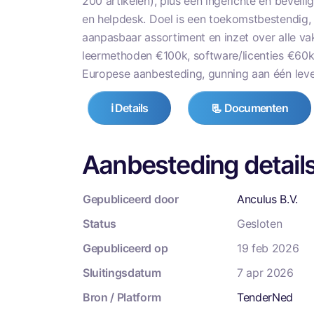
200 artikelen), plus een ingerichte en bevei
en helpdesk. Doel is een toekomstbestendig, 
aanpasbaar assortiment en inzet over alle va
leermethoden €100k, software/licenties €60k,
Europese aanbesteding, gunning aan één lever
ℹ️ Details
📃 Documenten
Aanbesteding detail
Gepubliceerd door
Anculus B.V.
Status
Gesloten
Gepubliceerd op
19 feb 2026
Sluitingsdatum
7 apr 2026
Bron / Platform
TenderNed