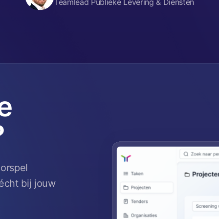
Teamlead Publieke Levering & Diensten
e
?
oorspel
cht bij jouw