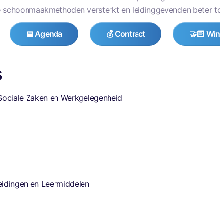
 schoonmaakmethoden versterkt en leidinggevenden beter toer
📅 Agenda
💰 Contract
🤝🏻 Win
s
 Sociale Zaken en Werkgelegenheid
eidingen en Leermiddelen