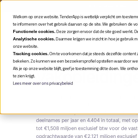
Webinar aankondiging
| Meld
Welkom op onze website. TenderApp is wettelijk verplicht om toestemmi
te informeren over het gebruik daarvan op de site. We gebruiken de v
Product
Deze zorgen ervoor dat de site goed werkt. D
Functionele cookies.
Daarmee krijgen we inzicht in hoe je gebruik 
Analytische cookies.
onze website.
Om te voorkomen dat je steeds dezelfde content zi
Tracking cookies.
Home
»
Aanbestedingen 2026
»
Vakoplei
bekeken. Zo kunnen we een bezoekersprofiel opstellen waardoor we je
Als je op onze website blijft, geef je toestemming dit te doen. We ont
vakopleiding
te zien krijgt.
Lees meer over ons privacybeleid
De Rijksschoonmaakorganisatie van het minis
aan vakopleidingen aan voor schoonmaakmede
zoals basis- en opfriscursussen schoonmaak, 
deelnames per jaar en 4.404 in totaal, met o
tot €1,508 miljoen exclusief btw voor de vast
opdrachtwaarde van €2,121 miljoen exclusief