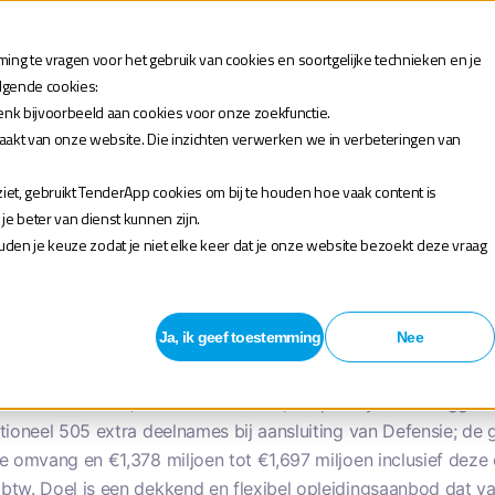
 je aan voor de release webinar van onze TenderApp Scale licentie op donderdag 10 
ng te vragen voor het gebruik van cookies en soortgelijke technieken en je
olgende cookies:
Oplossingen
Tarieven
Bibliotheek
Over ons
enk bijvoorbeeld aan cookies voor onze zoekfunctie.
maakt van onze website. Die inzichten verwerken we in verbeteringen van
et, gebruikt TenderApp cookies om bij te houden hoe vaak content is
dingen
 beter van dienst kunnen zijn.
houden je keuze zodat je niet elke keer dat je onze website bezoekt deze vraag
en
Ja, ik geef toestemming
Nee
terie van Sociale Zaken en Werkgelegenheid besteedt via ee
werkers, voorwerkers, objectleiders en leidinggevenden, me
vloeronderhoud, kwaliteitscontrole, hospitality en leidingge
ptioneel 505 extra deelnames bij aansluiting van Defensie; d
e omvang en €1,378 miljoen tot €1,697 miljoen inclusief deze 
 btw. Doel is een dekkend en flexibel opleidingsaanbod dat 