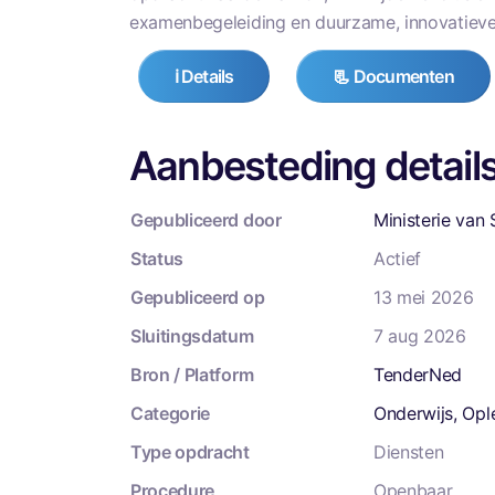
examenbegeleiding en duurzame, innovatieve
ℹ️ Details
📃 Documenten
Aanbesteding detail
Gepubliceerd door
Ministerie van
Status
Actief
Gepubliceerd op
13 mei 2026
Sluitingsdatum
7 aug 2026
Bron / Platform
TenderNed
Categorie
Onderwijs, Opl
Type opdracht
Diensten
Procedure
Openbaar