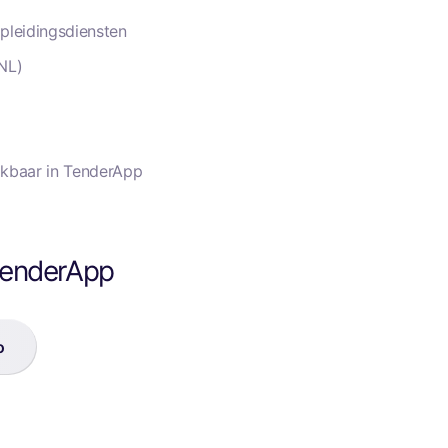
leidingsdiensten
NL)
hikbaar in TenderApp
enderApp
o