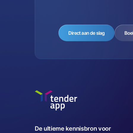
Direct aan de slag
Boe
De ultieme kennisbron voor