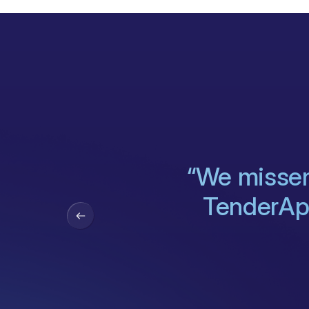
“We missen
TenderApp