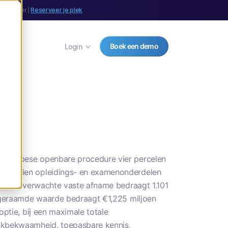
september |
Reserveer je plek
Boek een demo
Login
n Europese openbare procedure vier percelen
t vijftien opleidings- en examenonderdelen
ven. De verwachte vaste afname bedraagt 1.101
e geraamde waarde bedraagt €1,225 miljoen
optie, bij een maximale totale
vakbekwaamheid, toepasbare kennis,