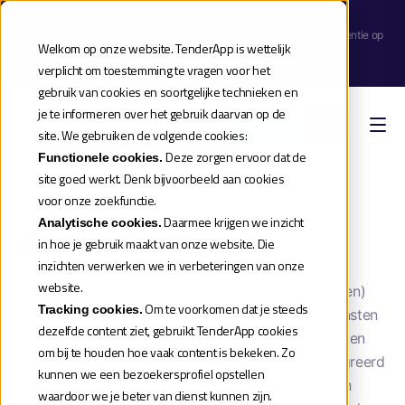
Webinar aankondiging
| Meld je aan voor de release webinar van onze TenderApp Scale licentie op
Welkom op onze website. TenderApp is wettelijk
donderdag 10 september |
verplicht om toestemming te vragen voor het
Reserveer je plek
gebruik van cookies en soortgelijke technieken en
je te informeren over het gebruik daarvan op de
Boek een demo
site. We gebruiken de volgende cookies:
Deze zorgen ervoor dat de
Functionele cookies.
site goed werkt. Denk bijvoorbeeld aan cookies
Home
»
Aanbestedingen
»
Accountancy1
voor onze zoekfunctie.
Daarmee krijgen we inzicht
Analytische cookies.
Accountancy
in hoe je gebruik maakt van onze website. Die
inzichten verwerken we in verbeteringen van onze
website.
SBB (Samenwerking Beroepsonderwijs Bedrijfsleven)
Om te voorkomen dat je steeds
Tracking cookies.
besteedt één overeenkomst voor accountantsdiensten
dezelfde content ziet, gebruikt TenderApp cookies
aan, bestaande uit wettelijke jaarrekeningcontrole en
om bij te houden hoe vaak content is bekeken. Zo
controle van relevante onderdelen van het geïntegreerd
kunnen we een bezoekersprofiel opstellen
jaardocument, optionele en additionele project- en
waardoor we je beter van dienst kunnen zijn.