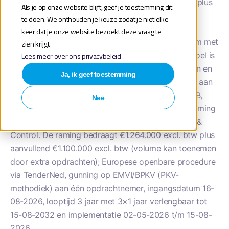
subsidiecontroles (met verklaringen per regeling), plus
Als je op onze website blijft, geef je toestemming dit
gerichte advies- en begeleidingsdiensten (o.a.
te doen. We onthouden je keuze zodat je niet elke
managementletter, accountantsverslag, periodiek
keer dat je onze website bezoekt deze vraag te
overleg), uitgevoerd door een vast deskundig team met
zien krijgt.
ZBO-ervaring en een efficiënte, digitale aanpak. Doel is
Lees meer over ons privacybeleid
een hoogwaardige certificerende functie te borgen en
Ja, ik geef toestemming
via onafhankelijke toetsing en advies bij te dragen aan
beheersing, verbetering en vernieuwing binnen SBB,
Nee
met jaarlijkse controleaanpak, pre-audit en afstemming
met directie, auditcommissie en manager Finance &
Control. De raming bedraagt €1.264.000 excl. btw plus
aanvullend €1.100.000 excl. btw (volume kan toenemen
door extra opdrachten); Europese openbare procedure
via TenderNed, gunning op EMVI/BPKV (PKV-
methodiek) aan één opdrachtnemer, ingangsdatum 16-
08-2026, looptijd 3 jaar met 3×1 jaar verlengbaar tot
15-08-2032 en implementatie 02-05-2026 t/m 15-08-
2026.