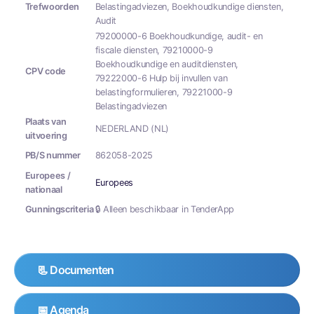
Trefwoorden
Belastingadviezen, Boekhoudkundige diensten,
Audit
79200000-6 Boekhoudkundige, audit- en
fiscale diensten, 79210000-9
Boekhoudkundige en auditdiensten,
CPV code
79222000-6 Hulp bij invullen van
belastingformulieren, 79221000-9
Belastingadviezen
Plaats van
NEDERLAND (NL)
uitvoering
PB/S nummer
862058-2025
Europees /
Europees
nationaal
Gunningscriteria
🔒 Alleen beschikbaar in TenderApp
📃 Documenten
📅 Agenda