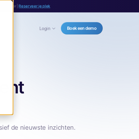
september |
Reserveer je plek
Boek een demo
Login
ent
ief de nieuwste inzichten.