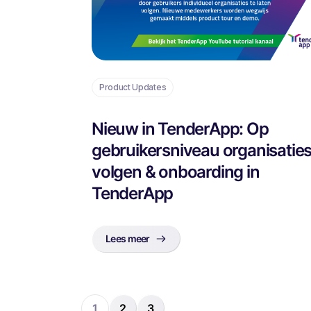
Product Updates
Nieuw in TenderApp: Op
gebruikersniveau organisatie
volgen & onboarding in
TenderApp
Lees meer
1
2
3