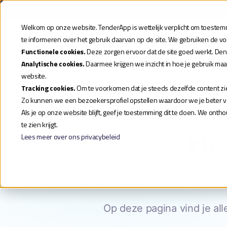
Webinar aankondiging
| Meld
Welkom op onze website. TenderApp is wettelijk verplicht om toestemmi
te informeren over het gebruik daarvan op de site. We gebruiken de v
Product
Functionele cookies.
Deze zorgen ervoor dat de site goed werkt. Den
Analytische cookies.
Daarmee krijgen we inzicht in hoe je gebruik ma
website.
Tracking cookies.
Om te voorkomen dat je steeds dezelfde content zie
Zo kunnen we een bezoekersprofiel opstellen waardoor we je beter va
Als je op onze website blijft, geef je toestemming dit te doen. We ont
te zien krijgt.
Ho
Lees meer over ons privacybeleid
Op deze pagina vind je al