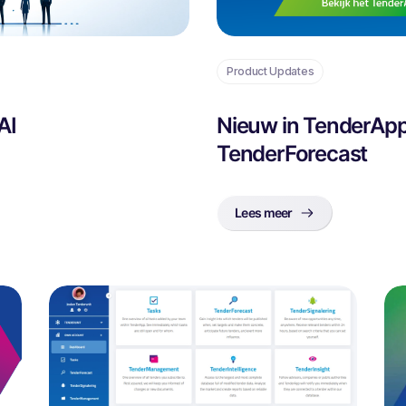
Product Updates
AI
Nieuw in TenderApp
TenderForecast
Lees meer