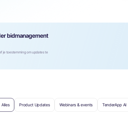
 ander bidmanagement
f je toestemming om updates te
Alles
Product Updates
Webinars & events
TenderApp AI