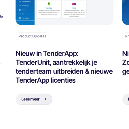
Product Updates
Pr
Nieuw in TenderApp:
Ni
s
TenderUnit, aantrekkelijk je
Zo
tenderteam uitbreiden & nieuwe
ge
TenderApp licenties
Lees meer