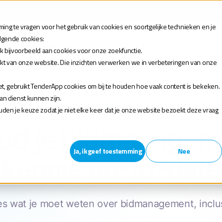
 je aan voor de release webinar van onze TenderApp Scale licentie op donderdag 10 
ng te vragen voor het gebruik van cookies en soortgelijke technieken en je
olgende cookies:
Oplossingen
Tarieven
Bibliotheek
Over ons
k bijvoorbeeld aan cookies voor onze zoekfunctie.
akt van onze website. Die inzichten verwerken we in verbeteringen van onze
t, gebruikt TenderApp cookies om bij te houden hoe vaak content is bekeken.
n dienst kunnen zijn.
Nieuws
houden je keuze zodat je niet elke keer dat je onze website bezoekt deze vraag
ud je bidmanagem
Ja, ik geef toestemming
Nee
kennis up-to-date
les wat je moet weten over bidmanagement, inclus