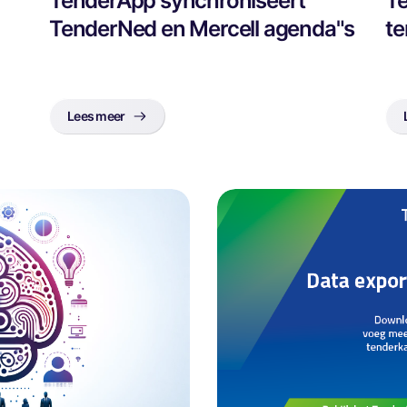
TenderApp synchroniseert
Te
TenderNed en Mercell agenda"s
te
Lees meer