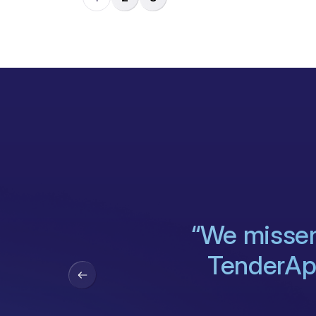
“We missen
TenderApp