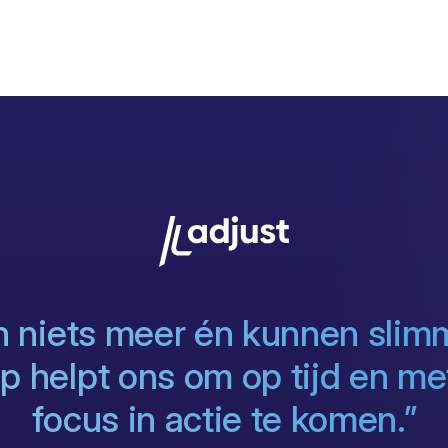
 niets meer én kunnen slim
 helpt ons om op tijd en met
focus in actie te komen.”