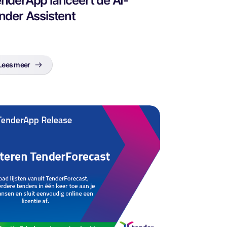
nderApp lanceert de AI-
nder Assistent
Lees meer