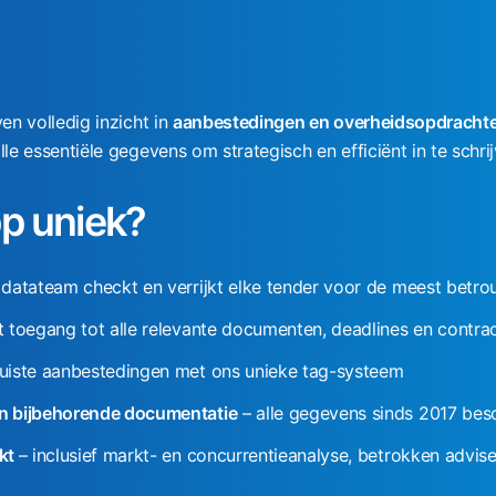
en volledig inzicht in
aanbestedingen en overheidsopdracht
lle essentiële gegevens om strategisch en efficiënt in te schri
p uniek?
datateam checkt en verrijkt elke tender voor de meest betr
t toegang tot alle relevante documenten, deadlines en contr
juiste aanbestedingen met ons unieke tag-systeem
en bijbehorende documentatie
– alle gegevens sinds 2017 bes
rkt
– inclusief markt- en concurrentieanalyse, betrokken advis