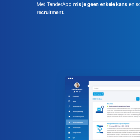
d
Met TenderApp
mis je geen enkele kans
en sc
s
recruitment.
c
h
a
p
p
e
n
V
R
G
Z