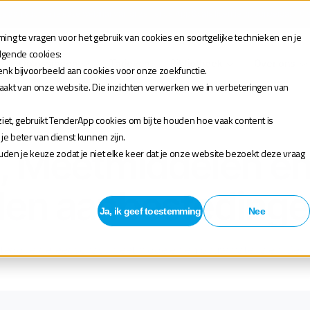
 je aan voor de release webinar van onze TenderApp Scale licentie op donderdag 10 
ng te vragen voor het gebruik van cookies en soortgelijke technieken en je
olgende cookies:
Oplossingen
Tarieven
Bibliotheek
Over ons
enk bijvoorbeeld aan cookies voor onze zoekfunctie.
maakt van onze website. Die inzichten verwerken we in verbeteringen van
et, gebruikt TenderApp cookies om bij te houden hoe vaak content is
 beter van dienst kunnen zijn.
, Meetmiddelen e
houden je keuze zodat je niet elke keer dat je onze website bezoekt deze vraag
len aanbesteding
Ja, ik geef toestemming
Nee
ategorie gereedschap, meetmiddelen en bouwmaterialen. Bekijk