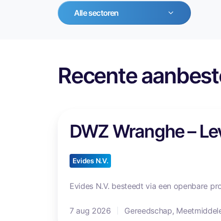
Alle sectoren
Recente aanbest
D
DWZ Wranghe – Lev
W
Z
W
Evides N.V.
r
a
Evides N.V. besteedt via een openbare pro
n
g
7 aug 2026
Gereedschap, Meetmiddel
h