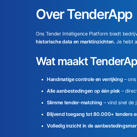
m
Over TenderApp
a
t
e
Ons Tender Intelligence Platform biedt bedrijv
r
historische data en marktinzichten.
Je hebt a
i
a
Wat maakt TenderAp
l
e
n
Handmatige controle en verrijking
– ons 
e
Alle aanbestedingen op één plek
– direc
n
g
Slimme tender-matching
– vind snel de 
e
Blijvend toegang tot 80.000+ tenders 
r
e
Volledig inzicht in de aanbestedingsma
e