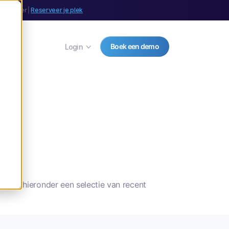
september |
Reserveer je plek
Boek een demo
Login
n
en
 een hieronder een selectie van recent