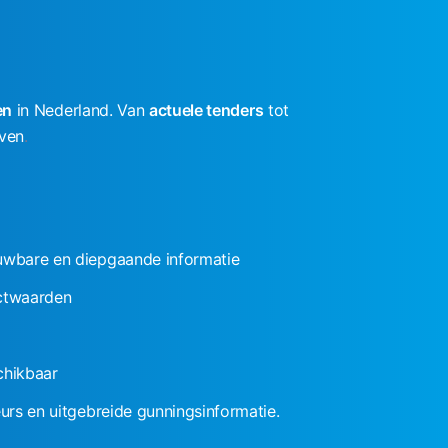
en
in Nederland. Van
actuele tenders
tot
jven
.
ouwbare en diepgaande informatie
actwaarden
chikbaar
eurs en uitgebreide gunningsinformatie.