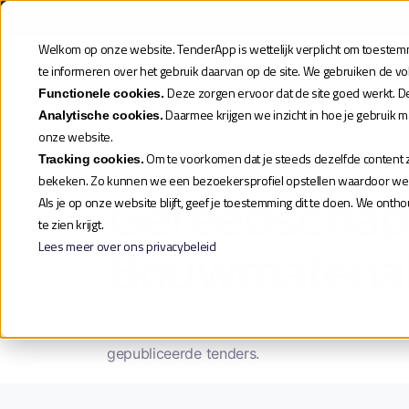
Webinar aankondiging
| Meld
Welkom op onze website. TenderApp is wettelijk verplicht om toestemmi
te informeren over het gebruik daarvan op de site. We gebruiken de v
Product
Deze zorgen ervoor dat de site goed werkt. D
Functionele cookies.
Daarmee krijgen we inzicht in hoe je gebruik 
Analytische cookies.
onze website.
Om te voorkomen dat je steeds dezelfde content zi
Tracking cookies.
Home
»
Aanbestedingen 2026
bekeken. Zo kunnen we een bezoekersprofiel opstellen waardoor we je
Gereedschap
Als je op onze website blijft, geef je toestemming dit te doen. We ont
te zien krijgt.
Lees meer over ons privacybeleid
Bouwmateria
In TenderApp vind je aanbestedingen in de c
gepubliceerde tenders.