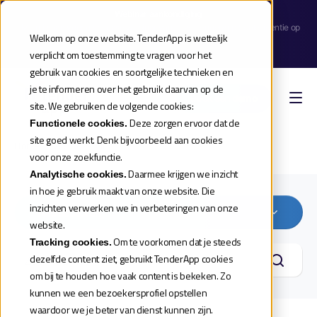
Webinar aankondiging
| Meld je aan voor de release webinar van onze TenderApp Scale licentie op
Welkom op onze website. TenderApp is wettelijk
donderdag 10 september |
verplicht om toestemming te vragen voor het
Reserveer je plek
gebruik van cookies en soortgelijke technieken en
je te informeren over het gebruik daarvan op de
Boek een demo
site. We gebruiken de volgende cookies:
Deze zorgen ervoor dat de
Functionele cookies.
site goed werkt. Denk bijvoorbeeld aan cookies
Home
»
Aanbestedingen onderwijs
voor onze zoekfunctie.
Daarmee krijgen we inzicht
Analytische cookies.
in hoe je gebruik maakt van onze website. Die
inzichten verwerken we in verbeteringen van onze
Alle sectoren
website.
Om te voorkomen dat je steeds
Tracking cookies.
dezelfde content ziet, gebruikt TenderApp cookies
om bij te houden hoe vaak content is bekeken. Zo
kunnen we een bezoekersprofiel opstellen
waardoor we je beter van dienst kunnen zijn.