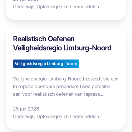
Onderwijs, Opleidingen en Leermiddelen
o
u
t
e
R
Realistisch Oefenen
e
a
Veiligheidsregio Limburg-Noord
l
i
Veiligheidsregio Limburg-Noord
s
t
Veiligheidsregio Limburg-Noord besteedt via een
i
Europese openbare procedure twee percelen
s
aan voor realistisch oefenen van repress...
c
h
25 jun 2026
O
Onderwijs, Opleidingen en Leermiddelen
e
f