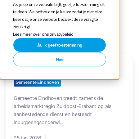
Als je op onze website blijft, geef je toestemming dit
Nieuwe tenders voor
te doen. We onthouden je keuze zodat je niet elke
keer dat je onze website bezoekt deze vraag te
leermiddelen, opleidingen en
zien krijgt.
schoolinfrastructuur
Lees meer over ons privacybeleid
Ja, ik geef toestemming
E
Nee
EOA B1- en Z-route
O
A
B
Gemeente Eindhoven
1
-
Gemeente Eindhoven treedt namens de
e
arbeidsmarktregio Zuidoost-Brabant op als
n
aanbestedende dienst en besteedt
Z
inburgeringsonderwi...
-
25 jun 2026
r