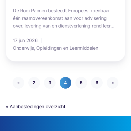
m
m
t
o
i
De Rooi Pannen besteedt Europees openbaar
e
d
d
één raamovereenkomst aan voor advisering
n
u
d
over, levering van en dienstverlening rond leer...
-
l
e
2
e
17 jun 2026
l
s
Onderwijs, Opleidingen en Leermiddelen
e
e
n
n
V
e
M
x
B
«
2
3
4
5
6
»
a
O
m
e
« Aanbestedingen overzicht
n
s