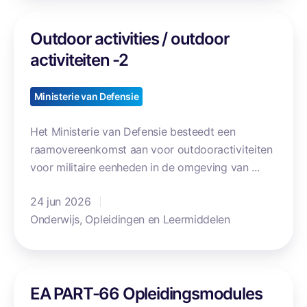
e
O
n
Outdoor activities / outdoor
u
e
t
activiteiten -2
n
d
V
o
Ministerie van Defensie
e
o
i
r
Het Ministerie van Defensie besteedt een
l
a
raamovereenkomst aan voor outdooractiviteiten
i
c
voor militaire eenheden in de omgeving van ...
g
t
h
i
24 jun 2026
e
v
Onderwijs, Opleidingen en Leermiddelen
i
i
d
t
s
i
E
r
e
EA PART-66 Opleidingsmodules
A
e
s