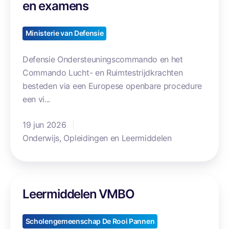
P
en examens
g
/
A
i
o
R
Ministerie van Defensie
o
u
T
L
t
-
Defensie Ondersteuningscommando en het
i
d
6
Commando Lucht- en Ruimtestrijdkrachten
m
o
6
besteden via een Europese openbare procedure
b
o
O
een vi...
u
r
p
r
a
l
19 jun 2026
g
c
e
Onderwijs, Opleidingen en Leermiddelen
-
t
i
N
i
d
o
v
i
o
L
i
n
Leermiddelen VMBO
r
e
t
g
d
e
e
s
r
Scholengemeenschap De Rooi Pannen
i