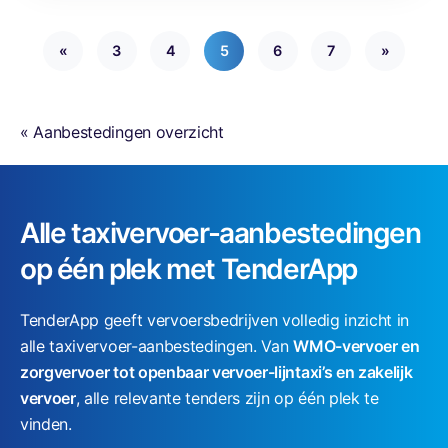
o
r
«
3
4
5
6
7
»
b
a
s
« Aanbestedingen overzicht
i
s
s
c
Alle taxivervoer-aanbestedingen
h
op één plek met TenderApp
o
l
TenderApp geeft vervoersbedrijven volledig inzicht in
e
alle taxivervoer-aanbestedingen. Van
WMO-vervoer en
n
zorgvervoer tot openbaar vervoer-lijntaxi’s en zakelijk
vervoer
, alle relevante tenders zijn op één plek te
vinden.