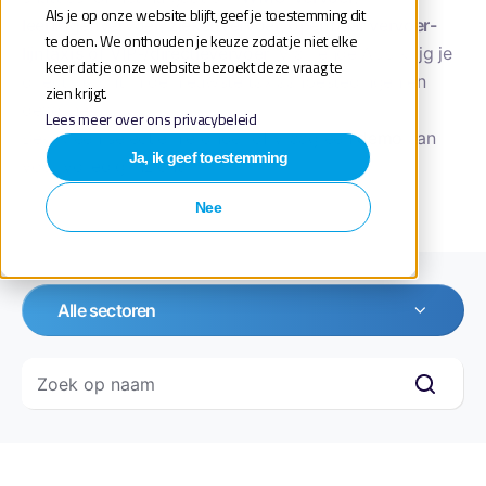
Als je op onze website blijft, geef je toestemming dit
leerlingenvervoer, ziekenvervoer, openbaar vervoer-
te doen. We onthouden je keuze zodat je niet elke
lijntaxi’s of VIP-/directievervoer
. Via TenderApp krijg je
keer dat je onze website bezoekt deze vraag te
direct inzicht in de nieuwste taxiaanbestedingen en
zien krijgt.
deadlines.
Lees meer over ons privacybeleid
Bekijk een selectie hieronder of vraag een
demo
aan
Ja, ik geef toestemming
voor volledig inzicht.
Nee
Alle sectoren