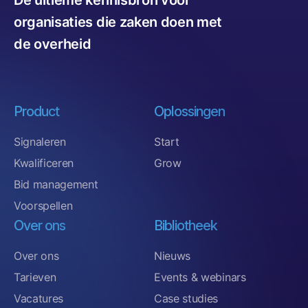
In TenderApp krijg je toegang tot het archief van deze
organisaties die zaken doen met
taxivervoer aanbestedingen met gunningsinformatie,
documenten en contractduur. Met slimme filtering
de overheid
breng je eenvoudig jouw marktpotentie in kaart en mis
je geen enkele aanbesteding meer.
Vraag een gratis
marktscan
aan en ontdek de potentie
Product
Oplossingen
in jouw markt.
Signaleren
Start
Kwalificeren
Grow
Bid management
Voorspellen
Over ons
Bibliotheek
Over ons
Nieuws
Tarieven
Events & webinars
Vacatures
Case studies