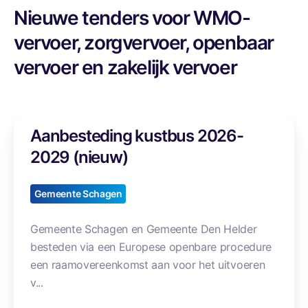
Nieuwe tenders voor WMO-
vervoer, zorgvervoer, openbaar
vervoer en zakelijk vervoer
A
Aanbesteding kustbus 2026-
a
n
2029 (nieuw)
b
e
Gemeente Schagen
s
t
Gemeente Schagen en Gemeente Den Helder
e
besteden via een Europese openbare procedure
d
een raamovereenkomst aan voor het uitvoeren
i
v...
n