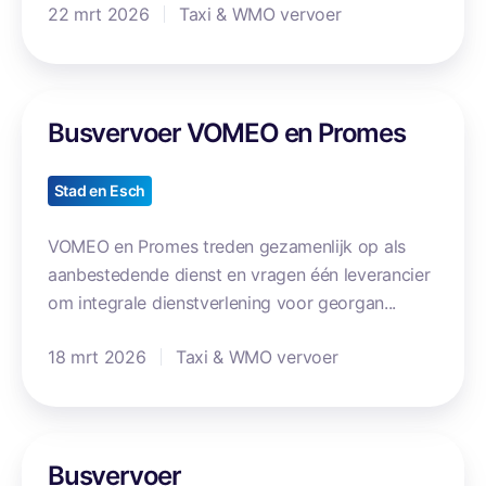
g
22 mrt 2026
Taxi & WMO vervoer
k
u
s
B
t
Busvervoer VOMEO en Promes
u
b
s
u
v
Stad en Esch
s
e
2
r
VOMEO en Promes treden gezamenlijk op als
0
v
aanbestedende dienst en vragen één leverancier
2
o
om integrale dienstverlening voor georgan...
6
e
-
18 mrt 2026
Taxi & WMO vervoer
r
2
V
0
O
2
M
B
9
Busvervoer
E
u