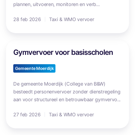
e
plannen, uitvoeren, monitoren en verb...
e
28 feb 2026
Taxi & WMO vervoer
r
l
i
n
G
Gymvervoer voor basisscholen
g
y
e
m
n
v
Gemeente Moerdijk
v
e
e
r
De gemeente Moerdijk (College van B&W)
r
v
besteedt personenvervoer zonder dienstregeling
v
o
aan voor structureel en betrouwbaar gymvervo...
o
e
e
27 feb 2026
Taxi & WMO vervoer
r
r
v
o