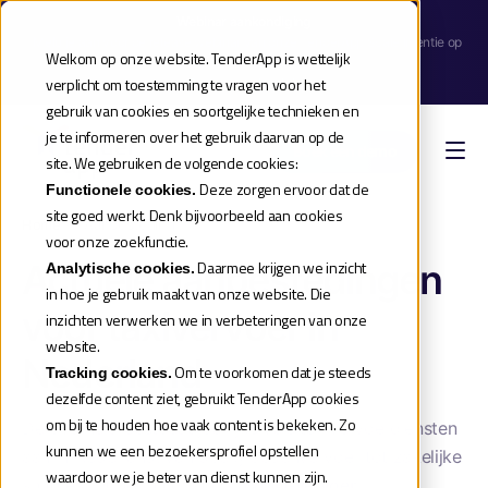
Webinar aankondiging
| Meld je aan voor de release webinar van onze TenderApp Scale licentie op
Welkom op onze website. TenderApp is wettelijk
donderdag 10 september |
verplicht om toestemming te vragen voor het
Reserveer je plek
gebruik van cookies en soortgelijke technieken en
je te informeren over het gebruik daarvan op de
Boek een demo
site. We gebruiken de volgende cookies:
Deze zorgen ervoor dat de
Functionele cookies.
site goed werkt. Denk bijvoorbeeld aan cookies
Home
»
Aanbestedingen taxivervoer
voor onze zoekfunctie.
Actuele aanbestedingen
Daarmee krijgen we inzicht
Analytische cookies.
in hoe je gebruik maakt van onze website. Die
voor taxivervoer in
inzichten verwerken we in verbeteringen van onze
website.
Nederland
Om te voorkomen dat je steeds
Tracking cookies.
dezelfde content ziet, gebruikt TenderApp cookies
om bij te houden hoe vaak content is bekeken. Zo
De overheid besteedt jaarlijks vele taxivervoerdiensten
kunnen we een bezoekersprofiel opstellen
aan in Nederland, van doelgroepenvervoer tot zakelijke
waardoor we je beter van dienst kunnen zijn.
shuttles. Of het nu gaat om
WMO-vervoer,