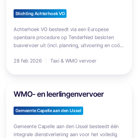
(
O
s
n
e
v
Stichting Achterhoek VO
i
n
e
e
P
r
Achterhoek VO besteedt via een Europese
u
r
v
openbare procedure op TenderNed besloten
w
o
o
busvervoer uit (incl. planning, uitvoering en coö...
)
m
e
e
28 feb 2026
Taxi & WMO vervoer
r
s
W
WMO- en leerlingenvervoer
M
O
-
Gemeente Capelle aan den IJssel
e
n
Gemeente Capelle aan den IJssel besteedt één
l
integrale dienstverlening aan voor het volledig