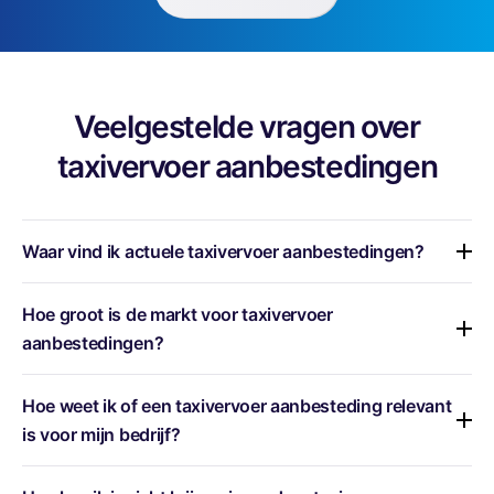
Veelgestelde vragen over
taxivervoer aanbestedingen
Waar vind ik actuele taxivervoer aanbestedingen?
Taxivervoer aanbestedingen worden gepubliceerd op
Hoe groot is de markt voor taxivervoer
verschillende platforms, zoals TenderNed en Mercell.
aanbestedingen?
Met TenderApp krijg je één compleet overzicht van alle
actuele én historische aanbestedingen
, inclusief
In 2024 zijn er meer dan
100 tenders* in de taxivervoer
Hoe weet ik of een taxivervoer aanbesteding relevant
slimme zoekfilters, contractinformatie en
sector
gepubliceerd in Nederland met een gemiddelde
is voor mijn bedrijf?
sectorinzichten.
contractwaarde van 14,4 miljoen euro
. Sinds 2017
groeit het aantal jaarlijks gemiddeld met 4%.
Veel bedrijven verliezen tijd met het zoeken naar