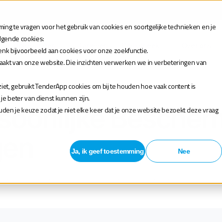
 je aan voor de release webinar van onze TenderApp Scale licentie op donderdag 10 
ng te vragen voor het gebruik van cookies en soortgelijke technieken en je
olgende cookies:
Oplossingen
Tarieven
Bibliotheek
Over ons
enk bijvoorbeeld aan cookies voor onze zoekfunctie.
maakt van onze website. Die inzichten verwerken we in verbeteringen van
et, gebruikt TenderApp cookies om bij te houden hoe vaak content is
 beter van dienst kunnen zijn.
rsoonlijke Bescher
houden je keuze zodat je niet elke keer dat je onze website bezoekt deze vraag
gen
Ja, ik geef toestemming
Nee
tegorie kleding en persoonlijke bescherming. Bekijk een hiero