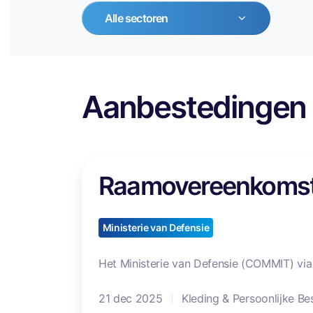
Alle sectoren
Aanbestedingen 
R
Raamovereenkomst
a
a
m
Ministerie van Defensie
o
v
Het Ministerie van Defensie (COMMIT) via
e
r
21 dec 2025
Kleding & Persoonlijke B
e