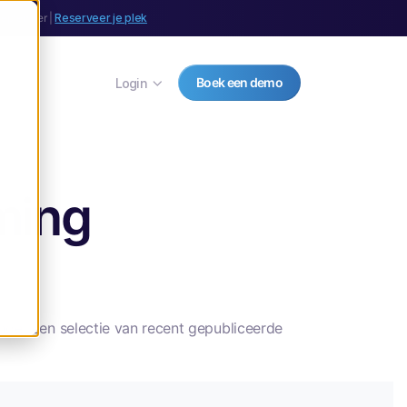
september |
Reserveer je plek
Boek een demo
Login
ming
nder een selectie van recent gepubliceerde