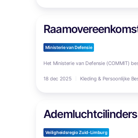
e
n
R
k
Raamovereenkomst 
a
o
a
m
m
s
Ministerie van Defensie
o
t
v
O
Het Ministerie van Defensie (COMMIT) be
e
n
r
d
18 dec 2025
Kleding & Persoonlijke B
e
e
e
r
n
s
A
k
Ademluchtcilinders
c
d
o
h
e
m
e
m
s
Veiligheidsregio Zuid-Limburg
i
l