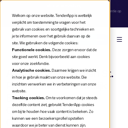
Webinar aankondiging
| Meld je aan voor de release webinar van onze TenderApp Scale licentie op
Welkom op onze website. TenderApp is wettelijk
donderdag 10 september |
verplicht om toestemming te vragen voor het
Reserveer je plek
gebruik van cookies en soortgelijke technieken en
je te informeren over het gebruik daarvan op de
Boek een demo
site. We gebruiken de volgende cookies:
Deze zorgen ervoor dat de
Functionele cookies.
site goed werkt. Denk bijvoorbeeld aan cookies
Home
»
Aanbestedingen
voor onze zoekfunctie.
Aanbestedingen van St.
Daarmee krijgen we inzicht
Analytische cookies.
in hoe je gebruik maakt van onze website. Die
Protestants-Christelijk
inzichten verwerken we in verbeteringen van onze
website.
Basis- en
Om te voorkomen dat je steeds
Tracking cookies.
dezelfde content ziet, gebruikt TenderApp cookies
Orthopedagogisch
om bij te houden hoe vaak content is bekeken. Zo
kunnen we een bezoekersprofiel opstellen
Onderwijs
waardoor we je beter van dienst kunnen zijn.