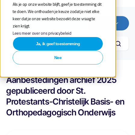
Als je op onze website blijft, geef je toestemming dit
te doen. We onthouden je keuze zodat je niet elke
keer dat je onze website bezoekt deze vraag te
Alle sectoren
zien krijgt.
Lees meer over ons privacybeleid
Ja, ik geef toestemming
Nee
Aanbestedingen archief 2025
gepubliceerd door St.
Protestants-Christelijk Basis- en
Orthopedagogisch Onderwijs
E