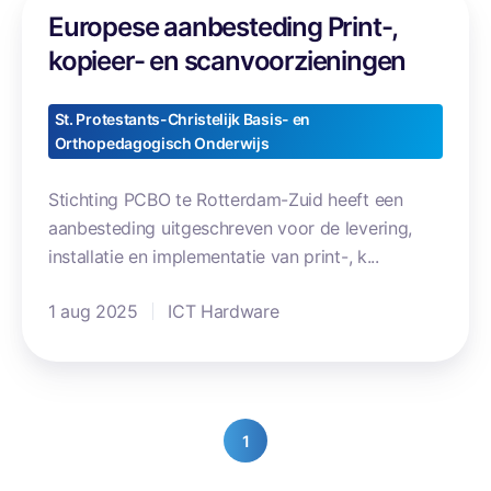
Europese aanbesteding Print-,
u
r
kopieer- en scanvoorzieningen
o
p
St. Protestants-Christelijk Basis- en
e
Orthopedagogisch Onderwijs
s
e
Stichting PCBO te Rotterdam-Zuid heeft een
a
aanbesteding uitgeschreven voor de levering,
a
installatie en implementatie van print-, k...
n
1 aug 2025
ICT Hardware
b
e
s
t
e
1
d
i