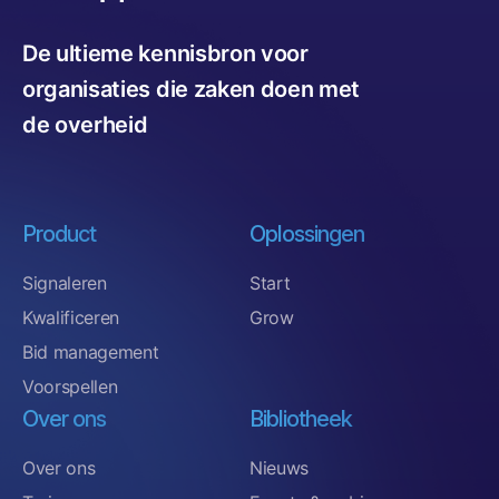
zodat je altijd een compleet overzicht hebt.
De ultieme kennisbron voor
In TenderApp krijg je toegang tot het archief van alle
aanbestedingen sinds 2017 met gunningsinformatie,
organisaties die zaken doen met
documenten en contractduur. Met slimme filtering
de overheid
breng je eenvoudig jouw marktpotentie in kaart en mis
je geen enkele aanbesteding meer.
Vraag een gratis
marktscan
aan en ontdek de potentie
in jouw markt.
Product
Oplossingen
Signaleren
Start
Kwalificeren
Grow
Bid management
Voorspellen
Over ons
Bibliotheek
Over ons
Nieuws