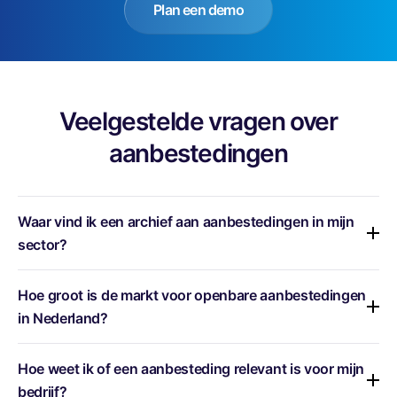
Plan een demo
Veelgestelde vragen over
aanbestedingen
Waar vind ik een archief aan aanbestedingen in mijn
sector?
Met TenderApp krijg je één compleet overzicht van alle
Hoe groot is de markt voor openbare aanbestedingen
actuele én historische aanbestedingen sinds 2027
,
in Nederland?
inclusief slimme zoekfilters, contractinformatie en
sectorinzichten uit verschillende platforms, zoals
In 2024 zijn er meer dan
11.700 openbare tenders* in
Hoe weet ik of een aanbesteding relevant is voor mijn
TenderNed en Mercell.
Nederland
gepubliceerd met een maximale
bedrijf?