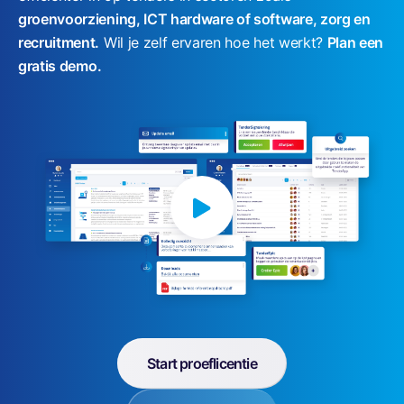
e
groenvoorziening, ICT hardware of software, zorg en
n
recruitment.
Wil je zelf ervaren hoe het werkt?
Plan een
gratis
demo
.
Start proeflicentie