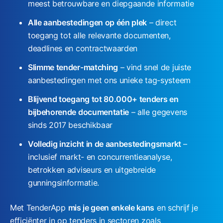
meest betrouwbare en diepgaande informatie
e
n
Alle aanbestedingen op één plek
– direct
s
toegang tot alle relevante documenten,
c
deadlines en contractwaarden
a
Slimme tender-matching
– vind snel de juiste
n
aanbestedingen met ons unieke tag-systeem
v
o
Blijvend toegang tot 80.000+ tenders en
o
bijbehorende documentatie
– alle gegevens
r
sinds 2017 beschikbaar
z
Volledig inzicht in de aanbestedingsmarkt
–
i
inclusief markt- en concurrentieanalyse,
e
betrokken adviseurs en uitgebreide
n
gunningsinformatie.
i
n
Met TenderApp
mis je geen enkele kans
en schrijf je
g
efficiënter in op tenders in sectoren zoals