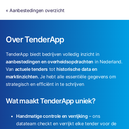
n
« Aanbestedingen overzicht
g
P
r
i
Over TenderApp
n
t
TenderApp biedt bedrijven volledig inzicht in
-
aanbestedingen en overheidsopdrachten
in Nederland.
,
Van
actuele tenders
tot
historische data en
k
marktinzichten.
Je hebt alle essentiële gegevens om
o
strategisch en efficiënt in te schrijven
.
p
i
Wat maakt TenderApp uniek?
e
e
Handmatige controle en verrijking
– ons
r
datateam checkt en verrijkt elke tender voor de
-