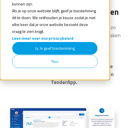
kunnen zijn.
Blijf up to date over uitspraken
Als je op onze website blijft, geef je toestemming
dit te doen. We onthouden je keuze zodat je niet
elke keer dat je onze website bezoekt deze
Het bijhouden van jurisprudentie is nog nooit zo
vraag te zien krijgt.
makkelijk geweest. TenderApp heeft alle uitspraken
Lees meer over ons privacybeleid
centraal geborgd. Je ziet direct op welke
Ja, ik geef toestemming
aanbesteding dit betrekking heeft.
Nee
Begrijpelijke tekst die is gekoppeld aan de
tender, actueel en alle data toegankelijk in
TenderApp.