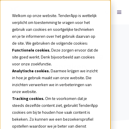
Welkom op onze website. TenderApp is wettelijk
verplicht om toestemming te vragen voor het
gebruik van cookies en soortgelijke technieken
en je te informeren over het gebruik daarvan op
Jurisprudentie
de site. We gebruiken de volgende cookies:
Functionele cookies.
Deze zorgen ervoor dat de
Inzicht in juridische
site goed werkt. Denk bijvoorbeeld aan cookies
uitspraken
voor onze zoekfunctie.
Analytische cookies.
Daarmee krijgen we inzicht
in hoe je gebruik maakt van onze website. Die
In TenderApp krijg je toegang tot alle
inzichten verwerken we in verbeteringen van
juridisprudentie van aanbestedingen.
onze website.
Tracking cookies.
Om te voorkomen dat je
steeds dezelfde content ziet, gebruikt TenderApp
cookies om bij te houden hoe vaak content is
bekeken. Zo kunnen we een bezoekersprofiel
opstellen waardoor we je beter van dienst