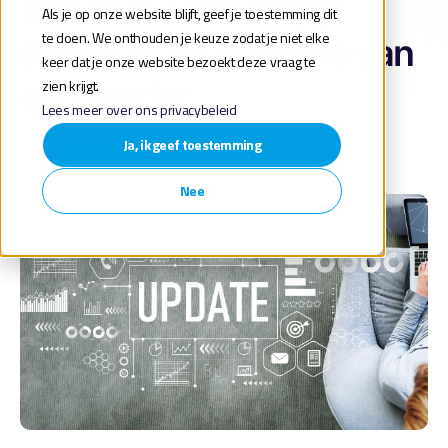
Nieuw in TenderApp:
Als je op onze website blijft, geef je toestemming dit
te doen. We onthouden je keuze zodat je niet elke
inzicht in de deadline van
keer dat je onze website bezoekt deze vraag te
een tender
zien krijgt.
Lees meer over ons privacybeleid
Ja, ik geef toestemming
Door
Marcel Hazeleger
op mei 24, 2020
Nee