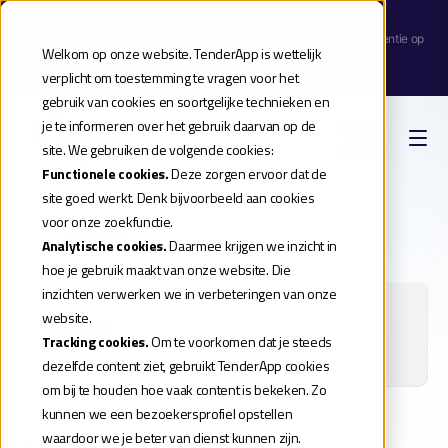
Webinar aankondiging
| Meld je aan voor de release webinar van onze TenderApp Scale licentie op
Welkom op onze website. TenderApp is wettelijk
donderdag 10 september |
verplicht om toestemming te vragen voor het
Reserveer je plek
gebruik van cookies en soortgelijke technieken en
je te informeren over het gebruik daarvan op de
Boek een demo
site. We gebruiken de volgende cookies:
Functionele cookies.
Deze zorgen ervoor dat de
site goed werkt. Denk bijvoorbeeld aan cookies
voor onze zoekfunctie.
Alle blogs
Analytische cookies.
Daarmee krijgen we inzicht in
hoe je gebruik maakt van onze website. Die
inzichten verwerken we in verbeteringen van onze
website.
Inhoud
Tracking cookies.
Om te voorkomen dat je steeds
dezelfde content ziet, gebruikt TenderApp cookies
om bij te houden hoe vaak content is bekeken. Zo
kunnen we een bezoekersprofiel opstellen
waardoor we je beter van dienst kunnen zijn.