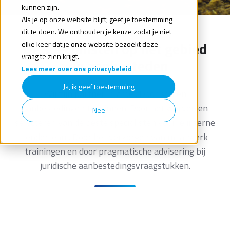
kunnen zijn.
Als je op onze website blijft, geef je toestemming
dit te doen. We onthouden je keuze zodat je niet
De specialisten op het gebied
elke keer dat je onze website bezoekt deze
vraag te zien krijgt.
van aanbesteden
Lees meer over ons privacybeleid
Ja, ik geef toestemming
Wij zijn partner in groei. Door samen
aanbestedingen te winnen. Door het werven en
Nee
selecteren van de beste specialisten voor je interne
tenderteam. Door het verzorgen van maatwerk
trainingen en door pragmatische advisering bij
juridische aanbestedingsvraagstukken.